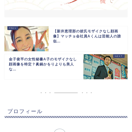
【新井恵理那の彼氏モザイクなし顔画
像】マッチョ会社員Aくんは芸能人の誰
似...
金子俊平の女性秘書A子のモザイクなし
顔画像を特定？眞鍋かをりよりも美人
な...
プロフィール