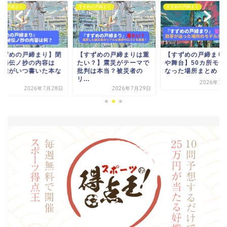
めの戸締まり
すずめの戸締まり
すずめの戸締まり
すずめの戸締まりは重
【すずめの戸締まり聖地
【すずめの戸締まり
い？】震災がテーマで
や舞台】50カ所モデルに
ジ師秘伝ノ抄の内容
判は本当？被災者の
なった場所まとめ！時...
何？誰がいつ書いた
.
の...
2026年7月29日
2026年7月29日
2026年7月