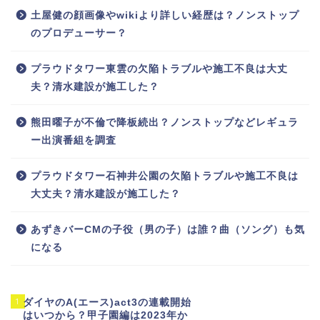
土屋健の顔画像やwikiより詳しい経歴は？ノンストップ
のプロデューサー？
プラウドタワー東雲の欠陥トラブルや施工不良は大丈
夫？清水建設が施工した？
熊田曜子が不倫で降板続出？ノンストップなどレギュラ
ー出演番組を調査
プラウドタワー石神井公園の欠陥トラブルや施工不良は
大丈夫？清水建設が施工した？
あずきバーCMの子役（男の子）は誰？曲（ソング）も気
になる
1
ダイヤのA(エース)act3の連載開始
はいつから？甲子園編は2023年か