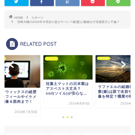
HOME
スポーツ
宮崎大輔の2020年今現在の姿がヤバい？嫁(妻)と離婚せず深瀬菜月と不倫？
RELATED POST
YouTuber
ンド
トレンド
藻土マットの日本製は
ラファエルの結婚相手の
スベスト大丈夫？
妻(嫁)は誰で名前や顔画
ジョーウィックスの
il(ソイル)が安心な...
像を特定？職業や馴れ...
＆プロフィールやイ
ン顔画像＆筋肉まで
2026年8月4日
2026年8月2日
イ...
2026年7