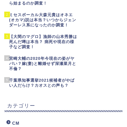
ら始まるのか調査！
2
ミセスボーカル大森元貴はオネエ
(オカマ)説は本当？いつからジェン
ダーレス系になったのか調査！
3
【大間のマグロ】漁師の山本秀勝は
死んだ噂は本当？ 病死や現在の様
子など調査！
4
宮崎大輔の2020年今現在の姿がヤ
バい？嫁(妻)と離婚せず深瀬菜月と
不倫？
5
千葉県知事選挙2021候補者がやば
い人だらけ？カオスとの声も？
カテゴリー
CM