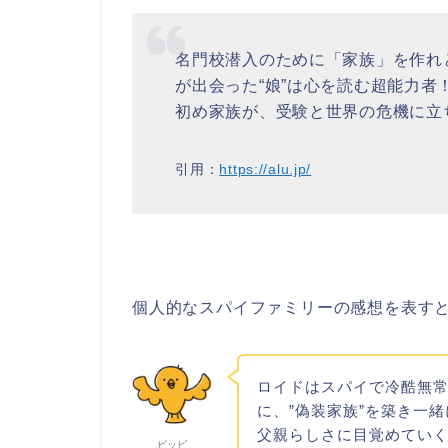
名門校潜入のために「家族」を作れ
が出会った“娘”は心を読む超能力者！
初め家族が、受験と世界の危機に立ち
引用：
https://alu.jp/
個人的なスパイファミリーの感想を表す
ロイドはスパイで冷酷無
に、”偽装家族”を築き一
父親らしさに目覚めてい
ピッピ