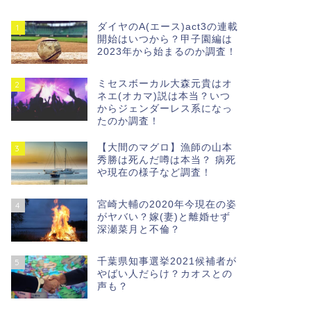
ダイヤのA(エース)act3の連載
1
開始はいつから？甲子園編は
2023年から始まるのか調査！
ミセスボーカル大森元貴はオ
2
ネエ(オカマ)説は本当？いつ
からジェンダーレス系になっ
たのか調査！
【大間のマグロ】漁師の山本
3
秀勝は死んだ噂は本当？ 病死
や現在の様子など調査！
宮崎大輔の2020年今現在の姿
4
がヤバい？嫁(妻)と離婚せず
深瀬菜月と不倫？
千葉県知事選挙2021候補者が
5
やばい人だらけ？カオスとの
声も？