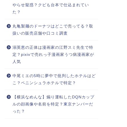
やらせ疑惑？クビも台本で仕込まれてい
た？
丸亀製麺のドーナツはどこで売ってる？取
扱いの販売店舗や口コミ調査
溺英恵の正体は漫画家の江野スミ先生で特
定？pixivで売れっ子漫画家うつ病漫画家が
人気
中尾ミエの5時に夢中で批判したホテルはど
こ？ペニンシュラホテルで特定？
【横浜なめんな】煽り運転したDQNカップ
ルの顔画像や名前を特定？東京ナンバーだ
った？