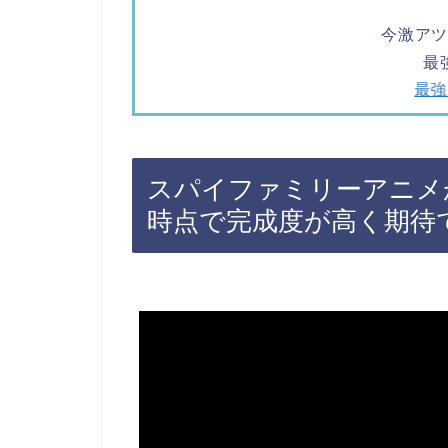
今激ア
最
最強
スパイファミリーアニメが
時点で完成度が高く期待