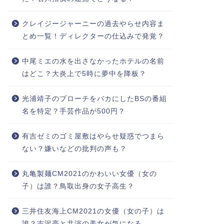
クレイジージャーニーの過去やらせ内容ま
とめ一覧！ディレクターの仕込みで発覚？
中尾ミエの水を出さなかったホテルの名前
はどこ？大炎上で5時に夢中を降板？
光浦靖子のブローチをバカにしたBSの番組
名を特定？手芸作品が500円？
有吉ゼミのゴミ屋敷はやらせ疑惑でつまら
ない？嫌いなどの批判の声も？
丸亀製麺CM2021のかわいい女優（女の
子）は誰？鳥取出身の女子高生？
三井住友海上CM2021の女優（女の子）は
誰？吉沢亮と共演の美女が気になる