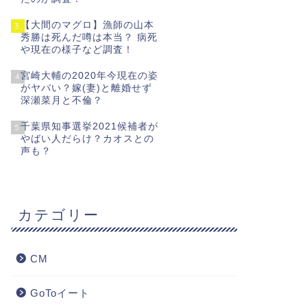
【大間のマグロ】漁師の山本
3
秀勝は死んだ噂は本当？ 病死
や現在の様子など調査！
宮崎大輔の2020年今現在の姿
4
がヤバい？嫁(妻)と離婚せず
深瀬菜月と不倫？
千葉県知事選挙2021候補者が
5
やばい人だらけ？カオスとの
声も？
カテゴリー
CM
GoToイート