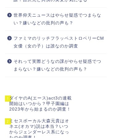
世界仰天ニュースはやらせ疑惑でつまらな
い？嫌いなどの批判の声も？
ファミマのリッチフラッペストロベリーCM
女優（女の子）は誰なのか調査
それって実際どうなの課がやらせ疑惑でつ
まらない？嫌いなどの批判の声も？
ダイヤのA(エース)act3の連載
1
開始はいつから？甲子園編は
2023年から始まるのか調査！
ミセスボーカル大森元貴はオ
2
ネエ(オカマ)説は本当？いつ
からジェンダーレス系になっ
たのか調査！