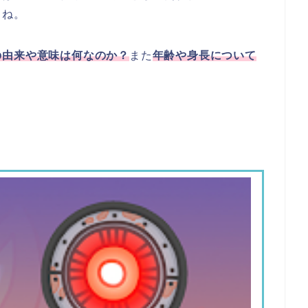
よね。
の由来や意味は何なのか？
また
年齢や身長について