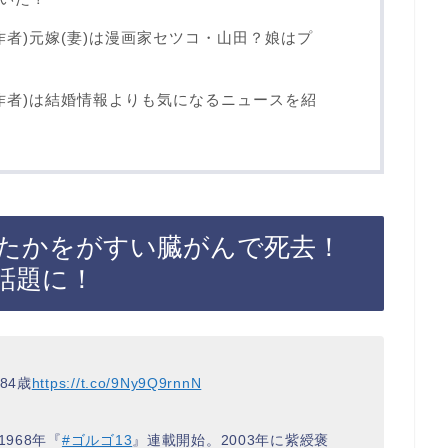
作者)元嫁(妻)は漫画家セツコ・山田？娘はプ
の作者)は結婚情報よりも気になるニュースを紹
うたかをがすい臓がんで死去！
話題に！
84歳
https://t.co/9Ny9Q9rnnN
968年『
#ゴルゴ13
』連載開始。2003年に紫綬褒