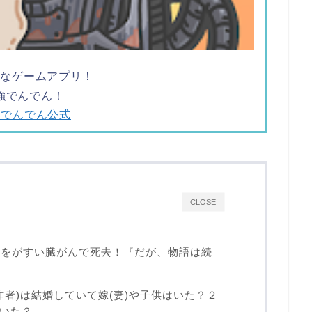
ツなゲームアプリ！
強でんでん！
強でんでん公式
CLOSE
かをがすい臓がんで死去！『だが、物語は続
作者)は結婚していて嫁(妻)や子供はいた？２
いた？