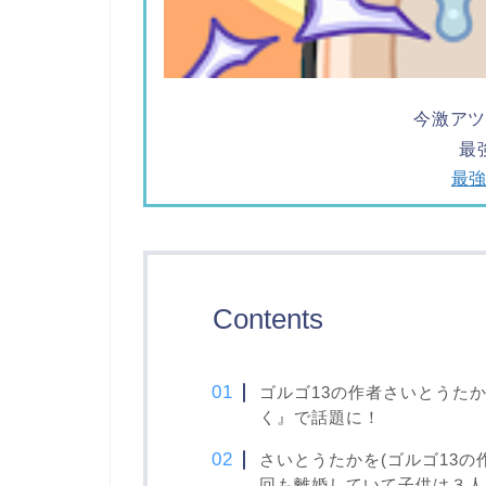
今激ア
最
最
Contents
ゴルゴ13の作者さいとうた
く』で話題に！
さいとうたかを(ゴルゴ13の
回も離婚していて子供は３人