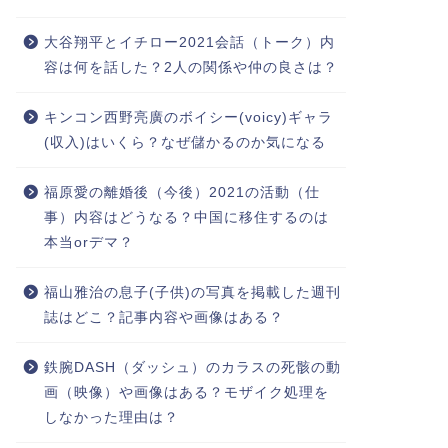
大谷翔平とイチロー2021会話（トーク）内
容は何を話した？2人の関係や仲の良さは？
キンコン西野亮廣のボイシー(voicy)ギャラ
(収入)はいくら？なぜ儲かるのか気になる
福原愛の離婚後（今後）2021の活動（仕
事）内容はどうなる？中国に移住するのは
本当orデマ？
福山雅治の息子(子供)の写真を掲載した週刊
誌はどこ？記事内容や画像はある？
鉄腕DASH（ダッシュ）のカラスの死骸の動
画（映像）や画像はある？モザイク処理を
しなかった理由は？