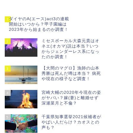
ダイヤのA(エース)act3の連載
1
開始はいつから？甲子園編は
2023年から始まるのか調査！
ミセスボーカル大森元貴はオ
2
ネエ(オカマ)説は本当？いつ
からジェンダーレス系になっ
たのか調査！
【大間のマグロ】漁師の山本
3
秀勝は死んだ噂は本当？ 病死
や現在の様子など調査！
宮崎大輔の2020年今現在の姿
4
がヤバい？嫁(妻)と離婚せず
深瀬菜月と不倫？
千葉県知事選挙2021候補者が
5
やばい人だらけ？カオスとの
声も？