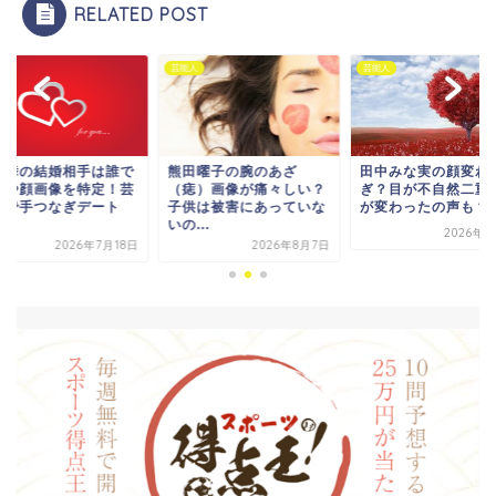
RELATED POST
人
芸能人
芸能人
田曜子の腕のあざ
田中みな実の顔変わりす
萩原舞の結婚相手は
痣）画像が痛々しい？
ぎ？目が不自然二重や鼻
名前や顔画像を特定
供は被害にあっていな
が変わったの声も？
能人で手つなぎデー
...
ス...
2026年8月3日
2026年8月7日
2026年7