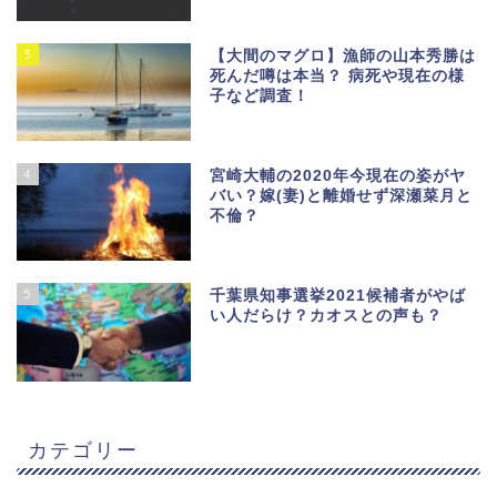
3
【大間のマグロ】漁師の山本秀勝は
死んだ噂は本当？ 病死や現在の様
子など調査！
4
宮崎大輔の2020年今現在の姿がヤ
バい？嫁(妻)と離婚せず深瀬菜月と
不倫？
5
千葉県知事選挙2021候補者がやば
い人だらけ？カオスとの声も？
カテゴリー