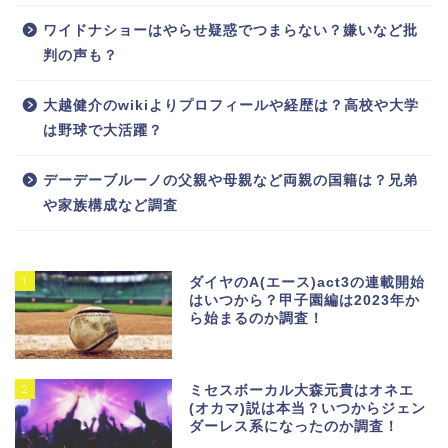
ワイドナショーはやらせ疑惑でつまらない？嫌いなど批
判の声も？
大越健介のwikiよりプロフィールや経歴は？高校や大学
は野球で大活躍？
デーデーブルーノの父親や母親など両親の国籍は？兄弟
や家族構成など調査
1
ダイヤのA(エース)act3の連載開始
はいつから？甲子園編は2023年か
ら始まるのか調査！
2
ミセスボーカル大森元貴はオネエ
(オカマ)説は本当？いつからジェン
ダーレス系になったのか調査！