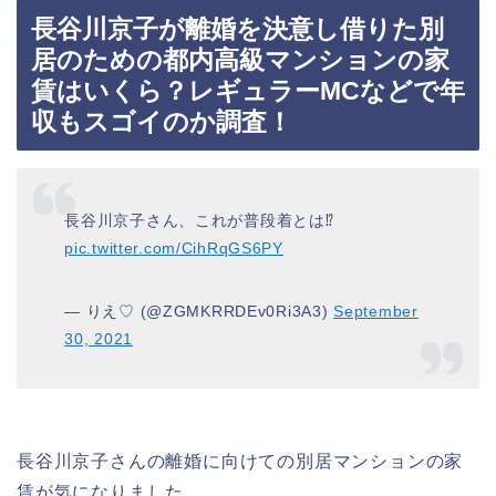
長谷川京子が離婚を決意し借りた別
居のための都内高級マンションの家
賃はいくら？レギュラーMCなどで年
収もスゴイのか調査！
長谷川京子さん、これが普段着とは⁉︎
pic.twitter.com/CihRqGS6PY
— りえ♡ (@ZGMKRRDEv0Ri3A3)
September
30, 2021
長谷川京子さんの離婚に向けての別居マンションの家
賃が気になりました。