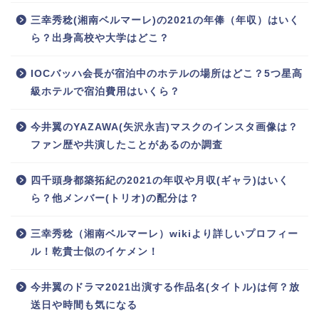
三幸秀稔(湘南ベルマーレ)の2021の年俸（年収）はいく
ら？出身高校や大学はどこ？
IOCバッハ会長が宿泊中のホテルの場所はどこ？5つ星高
級ホテルで宿泊費用はいくら？
今井翼のYAZAWA(矢沢永吉)マスクのインスタ画像は？
ファン歴や共演したことがあるのか調査
四千頭身都築拓紀の2021の年収や月収(ギャラ)はいく
ら？他メンバー(トリオ)の配分は？
三幸秀稔（湘南ベルマーレ）wikiより詳しいプロフィー
ル！乾貴士似のイケメン！
今井翼のドラマ2021出演する作品名(タイトル)は何？放
送日や時間も気になる