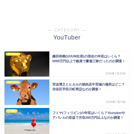
― CATEGORY ―
YouTuber
YouTuber
鎌田和樹(UUUM社長)の現在の年収はいくら？
5000万円以上で銀座で豪遊三昧だったのか調査！
2026年7月20日
YouTuber
宮迫博之とヒカルの焼肉店牛宮城の場所はどこ？
渋谷区宇田川町周辺なのか調査！
2026年7月19日
TV番組
フミヤ(フィリピン)の年収はいくら？Youtuberや
アパレルの収益で月収200万円以上なのか調査！