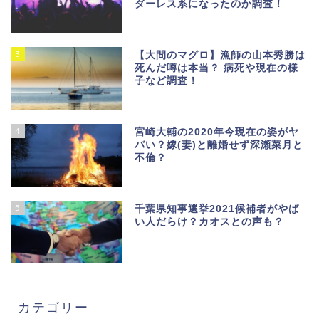
ダーレス系になったのか調査！
3
【大間のマグロ】漁師の山本秀勝は
死んだ噂は本当？ 病死や現在の様
子など調査！
4
宮崎大輔の2020年今現在の姿がヤ
バい？嫁(妻)と離婚せず深瀬菜月と
不倫？
5
千葉県知事選挙2021候補者がやば
い人だらけ？カオスとの声も？
カテゴリー