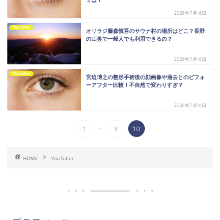
ミは？
2026年7月16日
YouTuber
オリラジ藤森慎吾のサウナ村の場所はどこ？長野
の山奥で一般人でも利用できるの？
2026年7月16日
YouTuber
宮迫博之の整形手術後の顔画像や過去とのビフォ
ーアフター比較！不自然で変わりすぎ？
2026年7月16日
...
1
9
10
HOME
YouTuber