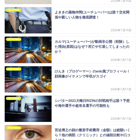
2026年7月19日
YouTuber
よききの薬物仲間(ユーチューバー)は誰？交友関
係や親しい人物を徹底調査！
2026年7月19日
YouTuber
カルマ(ユーチューバー)が動画非公開（削除）し
た理由(原因)はなぜ？死亡や引退してしまったの
か？
2026年7月17日
YouTuber
けんき（プロゲーマー）のwiki風プロフィール！
顔画像がイケメンで年収がスゴイ
2026年7月17日
YouTuber
シバター2021大晦日RIZINの対戦相手は誰？予想
や海外選手や超有名選手の可能性も
2026年7月17日
YouTuber
宮迫博之の顔の整形手術費用（金額）は総額いく
ら？他の病院（クリニック）との値段比較や口コ