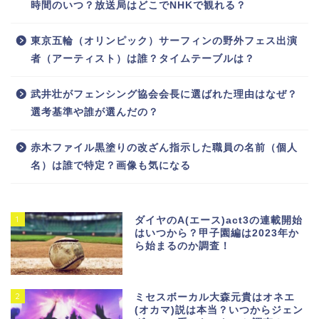
時間のいつ？放送局はどこでNHKで観れる？
東京五輪（オリンピック）サーフィンの野外フェス出演
者（アーティスト）は誰？タイムテーブルは？
武井壮がフェンシング協会会長に選ばれた理由はなぜ？
選考基準や誰が選んだの？
赤木ファイル黒塗りの改ざん指示した職員の名前（個人
名）は誰で特定？画像も気になる
1
ダイヤのA(エース)act3の連載開始
はいつから？甲子園編は2023年か
ら始まるのか調査！
2
ミセスボーカル大森元貴はオネエ
(オカマ)説は本当？いつからジェン