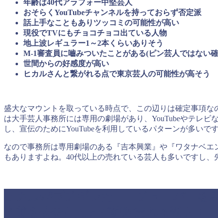
年齢は40代アラフォー中堅芸人
おそらくYouTubeチャンネルを持っておらず否定派
話上手なこともありツッコミの可能性が高い
現役でTVにもチョコチョコ出ている人物
地上波レギュラー1～2本くらいありそう
M-1審査員に嚙みついたことがある(ピン芸人ではない確
世間からの好感度が高い
ヒカルさんと繋がれる点で東京芸人の可能性が高そう
盛大なマウントを取っている時点で、この辺りは確定事項な
は大手芸人事務所には専用の劇場があり、YouTubeやテレ
し、宣伝のためにYouTubeを利用しているパターンが多いで
なので事務所は専用劇場のある『吉本興業』や『ワタナベエ
もありますよね。40代以上の売れている芸人も多いですし、
ヒカルがブチギレたユーチューバーを馬
名前を公表した方が絶対売れる説も！