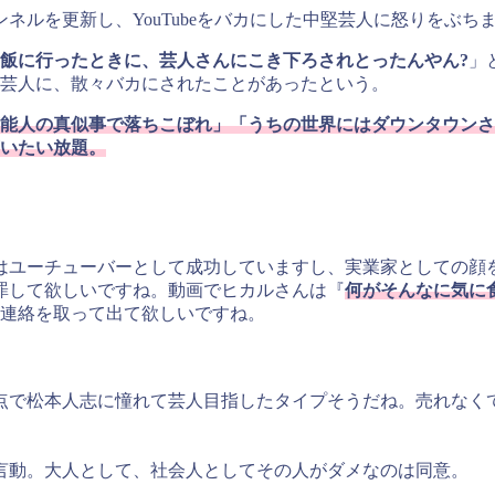
ンネルを更新し、YouTubeをバカにした中堅芸人に怒りをぶち
飯に行ったときに、芸人さんにこき下ろされとったんやん?
」
芸人に、散々バカにされたことがあったという。
能人の真似事で落ちこぼれ」「うちの世界にはダウンタウンさんが
いたい放題。
んはユーチューバーとして成功していますし、実業家としての顔
罪して欲しいですね。動画でヒカルさんは『
何がそんなに気に
連絡を取って出て欲しいですね。
時点で松本人志に憧れて芸人目指したタイプそうだね。売れなく
言動。大人として、社会人としてその人がダメなのは同意。