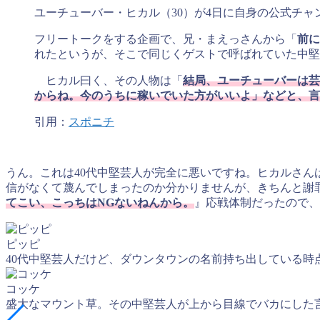
ユーチューバー・ヒカル（30）が4日に自身の公式チャ
フリートークをする企画で、兄・まえっさんから「
前に
れたというが、そこで同じくゲストで呼ばれていた中堅
ヒカル曰く、その人物は「
結局、ユーチューバーは芸
からね。今のうちに稼いでいた方がいいよ」などと、言
引用：
スポニチ
うん。これは40代中堅芸人が完全に悪いですね。ヒカルさ
信がなくて蔑んでしまったのか分かりませんが、きちんと謝
てこい、こっちはNGないねんから。
』応戦体制だったので、
ピッピ
40代中堅芸人だけど、ダウンタウンの名前持ち出している
コッケ
盛大なマウント草。その中堅芸人が上から目線でバカにした