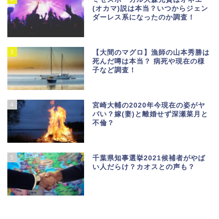
(オカマ)説は本当？いつからジェン
ダーレス系になったのか調査！
3
【大間のマグロ】漁師の山本秀勝は
死んだ噂は本当？ 病死や現在の様
子など調査！
4
宮崎大輔の2020年今現在の姿がヤ
バい？嫁(妻)と離婚せず深瀬菜月と
不倫？
5
千葉県知事選挙2021候補者がやば
い人だらけ？カオスとの声も？