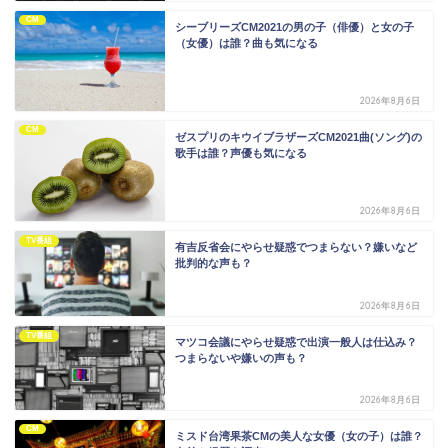
CM
シーブリーズCM2021の男の子（俳優）と女の子
（女優）は誰？曲も気になる
2026年8月6日
CM
ゼスプリのキウイブラザーズCM2021曲(ソング)の
歌手は誰？声優も気になる
2026年8月6日
TV番組
有吉反省会にやらせ疑惑でつまらない？嫌いなど
批判的な声も？
2026年8月6日
TV番組
マツコ会議にやらせ疑惑で出演一般人は仕込み？
つまらないや嫌いの声も？
2026年8月6日
CM
ミスド台湾果茶CMの美人な女優（女の子）は誰？