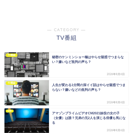
― CATEGORY ―
TV番組
TV番組
秘密のケンミンショー極はやらせ疑惑でつまらな
い？嫌いなど批判の声も？
2026年8月6日
TV番組
人生が変わる1分間の深イイ話はやらせ疑惑でつま
らない？嫌いなどの批判の声も？
2026年8月6日
CM
アマゾンプライムビデオCM2021妹役の女の子
（女優）は誰？兄弟の兄2人を演じる俳優も気にな
る
2026年8月6日