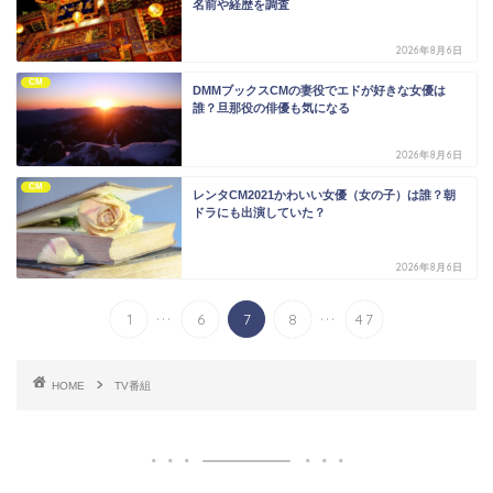
名前や経歴を調査
2026年8月6日
CM
DMMブックスCMの妻役でエドが好きな女優は
誰？旦那役の俳優も気になる
2026年8月6日
CM
レンタCM2021かわいい女優（女の子）は誰？朝
ドラにも出演していた？
2026年8月6日
...
...
1
6
7
8
47
HOME
TV番組