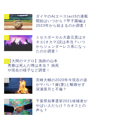
ダイヤのA(エース)act3の連載
1
開始はいつから？甲子園編は
2023年から始まるのか調査！
ミセスボーカル大森元貴はオ
2
ネエ(オカマ)説は本当？いつ
からジェンダーレス系になっ
たのか調査！
【大間のマグロ】漁師の山本
3
秀勝は死んだ噂は本当？ 病死
や現在の様子など調査！
宮崎大輔の2020年今現在の姿
4
がヤバい？嫁(妻)と離婚せず
深瀬菜月と不倫？
千葉県知事選挙2021候補者が
5
やばい人だらけ？カオスとの
声も？