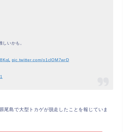
は難しいかも。
h8KqL
pic.twitter.com/o1clOM7wrD
21
中区原尾島で大型トカゲが脱走したことを報じていま