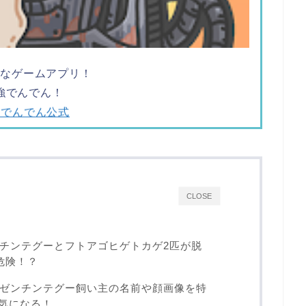
ツなゲームアプリ！
強でんでん！
強でんでん公式
CLOSE
チンテグーとフトアゴヒゲトカゲ2匹が脱
危険！？
ゼンチンテグー飼い主の名前や顔画像を特
も気になる！