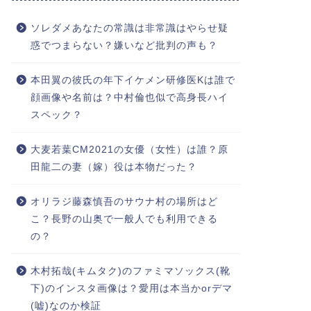
ソレダメあなたの常識は非常識はやらせ疑
惑でつまらない？嫌いなど批判の声も？
本田翼の彼氏の年下イケメン研修医Kは誰で
顔画像や名前は？中村倫也似で高身長ハイ
スペック？
大麦若葉CM2021の女優（女性）は誰？原
田龍二の妻（嫁）役は本物だった？
オリラジ藤森慎吾のサウナ村の場所はど
こ？長野の山奥で一般人でも利用できる
の？
木村拓哉(キムタク)のファミマソックス(靴
下)のインスタ画像は？愛用は本当かorデマ
(嘘)なのか検証