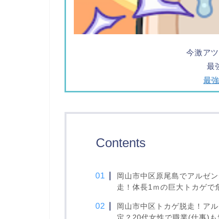
今激ア
最
最
Contents
岡山市中区原尾島でアルゼン
走！体長1ｍの巨大トカゲで
岡山市中区トカゲ脱走！アル
定？20代女性で職業(仕事)