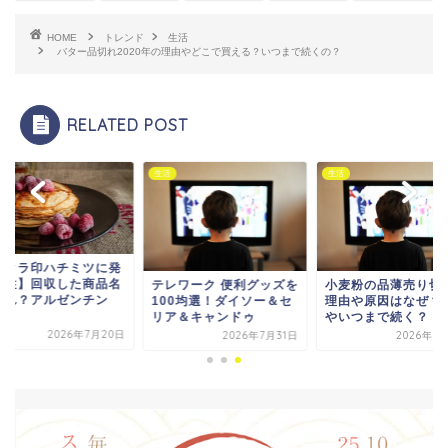
HOME
トレンド
生活
バター品切れ2020年の理由やどこで買える？いつまで続くの？
RELATED POST
生活
生活
サクラ印ハチミツに発
ん性】回収した商品名
テレワーク 便利グッズを
小麦粉の品薄売り切
どれ？アルゼンチン
100均選！ダイソー＆セ
理由や原因はなぜ？
.
リア＆キャンドゥ
やいつまで続く？
2026年7月20日
2026年7月31日
2026年7