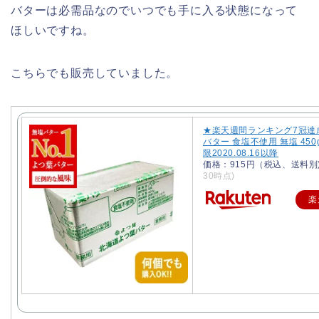
バターは必需品なのでいつでも手に入る状態になって
ほしいですね。
こちらでも販売していました。
★楽天週間ランキング7冠達
バター 食塩不使用 無塩 450
限2020.08.16以降
価格：915円（税込、送料別
30時点)
楽