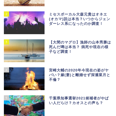
2
ミセスボーカル大森元貴はオネエ
(オカマ)説は本当？いつからジェン
ダーレス系になったのか調査！
3
【大間のマグロ】漁師の山本秀勝は
死んだ噂は本当？ 病死や現在の様
子など調査！
4
宮崎大輔の2020年今現在の姿がヤ
バい？嫁(妻)と離婚せず深瀬菜月と
不倫？
5
千葉県知事選挙2021候補者がやば
い人だらけ？カオスとの声も？