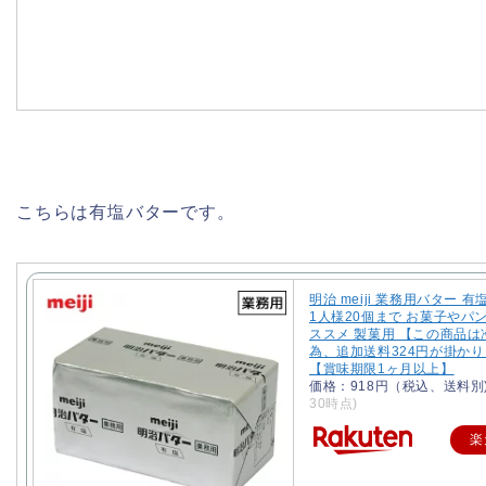
こちらは有塩バターです。
明治 meiji 業務用バター 有塩
1人様20個まで お菓子やパ
ススメ 製菓用 【この商品は
為、追加送料324円が掛か
【賞味期限1ヶ月以上】
価格：918円（税込、送料別
30時点)
楽