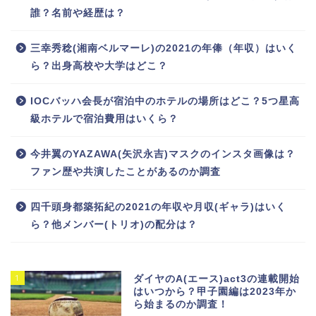
誰？名前や経歴は？
三幸秀稔(湘南ベルマーレ)の2021の年俸（年収）はいく
ら？出身高校や大学はどこ？
IOCバッハ会長が宿泊中のホテルの場所はどこ？5つ星高
級ホテルで宿泊費用はいくら？
今井翼のYAZAWA(矢沢永吉)マスクのインスタ画像は？
ファン歴や共演したことがあるのか調査
四千頭身都築拓紀の2021の年収や月収(ギャラ)はいく
ら？他メンバー(トリオ)の配分は？
1
ダイヤのA(エース)act3の連載開始
はいつから？甲子園編は2023年か
ら始まるのか調査！