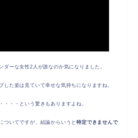
ンダーな女性2人が誰なのか気になりました。
ブした姿は見ていて幸せな気持ちになりますね。
・・・・という驚きもありますよね。
についてですが、結論からいうと
特定できませんで