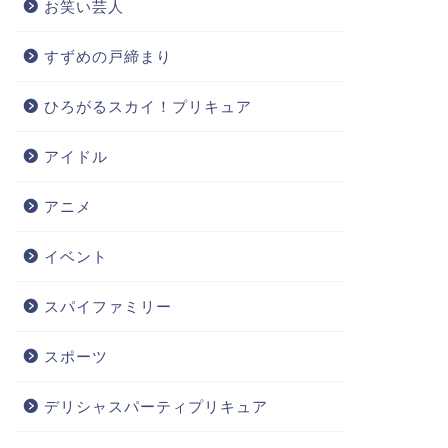
お笑い芸人
すずめの戸締まり
ひろがるスカイ！プリキュア
アイドル
アニメ
イベント
スパイファミリー
スポーツ
デリシャスパーティプリキュア