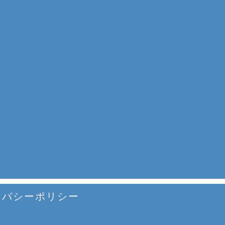
イバシーポリシー