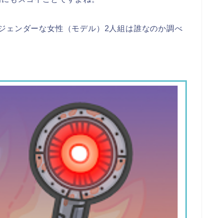
ジェンダーな女性（モデル）2人組は誰なのか調べ