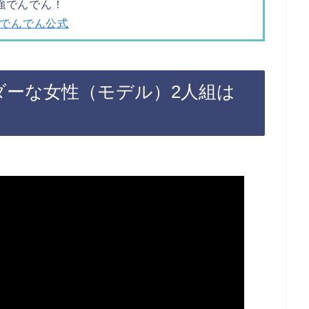
強でんでん！
でんでん公式
ダーな女性（モデル）2人組は