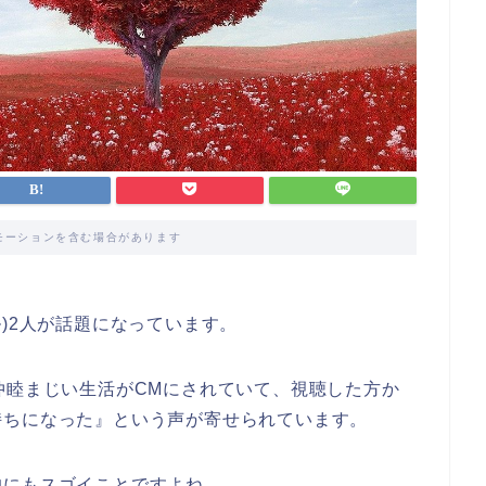
モーションを含む場合があります
)2人が話題になっています。
仲睦まじい生活がCMにされていて、視聴した方か
持ちになった』という声が寄せられています。
的にもスゴイことですよね。