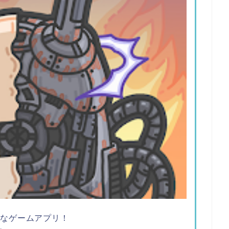
ツなゲームアプリ！