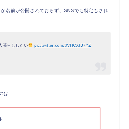
が名前が公開されておらず、SNSでも特定もされ
人暮らししたい
pic.twitter.com/0VHCXIB7YZ
のは
ト