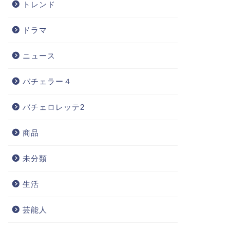
トレンド
ドラマ
ニュース
バチェラー４
バチェロレッテ2
商品
未分類
生活
芸能人