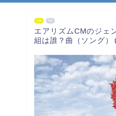
CM
PR
エアリズムCMのジェ
組は誰？曲（ソング）