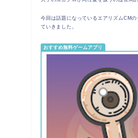
今回は話題になっているエアリズムCMの
ていきました。
おすすめ無料ゲームアプリ