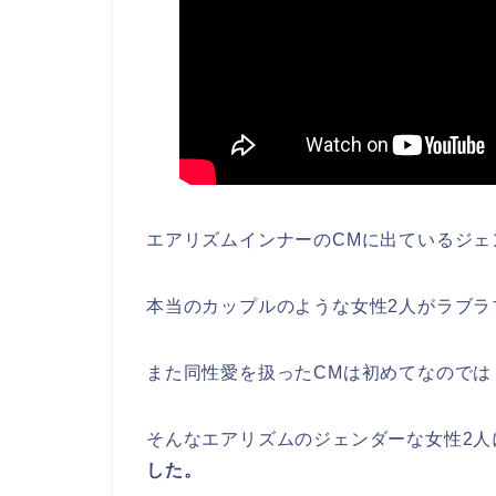
エアリズムインナーのCMに出ているジェ
本当のカップルのような女性2人がラブラ
また同性愛を扱ったCMは初めてなのでは
そんなエアリズムのジェンダーな女性2人
した。