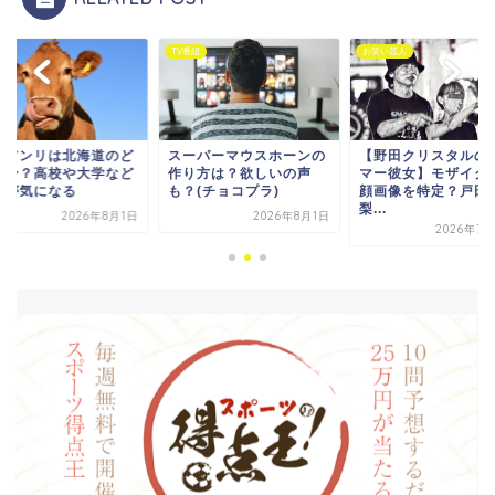
番組
TV番組
お笑い芸人
藤アンリは北海道のど
スーパーマウスホーンの
【野田クリスタルの
出身？高校や大学など
作り方は？欲しいの声
マー彼女】モザイク
歴が気になる
も？(チョコプラ)
顔画像を特定？戸田
梨...
2026年8月1日
2026年8月1日
2026年7月