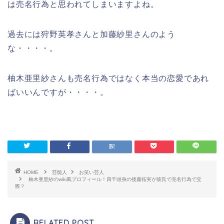
は売名行為と思われてしまいますよね。
過去には狩野英孝さんと加藤紗里さんのよう
な・・・・。
柚木亜里紗さんも売名行為ではなく本当の恋愛であれ
ばいいんですが・・・・。
HOME
芸能人
お笑い芸人
柚木亜里紗のwiki風プロフィール！四千頭身の後藤拓実が彼氏で売名行為で交
際？
RELATED POST