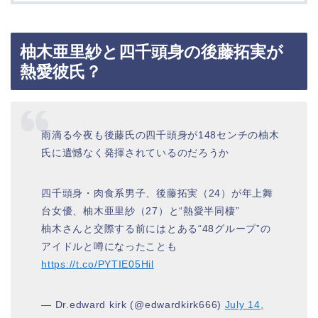
柚木亜里紗と四千頭身の後藤拓実が
熱愛彼氏？
雨滴る今夜も後藤氏の四千頭身が148センチの柚木
氏に遺憾なく発揮されているのだろうか
四千頭身・肉食系男子、後藤拓実（24）が年上舞
台女優、柚木亜里紗（27）と“熱愛半同棲”
柚木さんと交際する前にはとある“48グループ”の
アイドルと噂になったことも
https://t.co/PYTIE05Hil
— Dr.edward kirk (@edwardkirk666)
July 14,