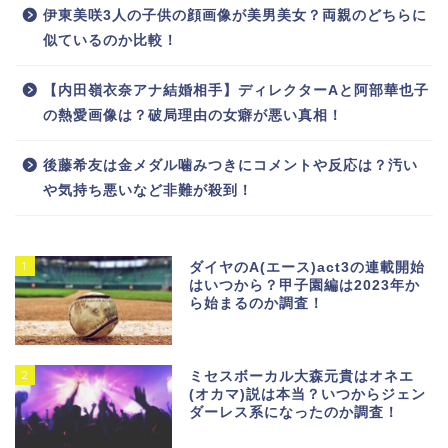
伊東美咲3人の子供の顔画像が美男美女？両親のどちらに
似ているのか比較！
【内田嶺衣奈アナ結婚相手】ディレクターAと阿部華也子
の熱愛画像は？破局理由の女癖が悪い真相！
後藤希友は金メダル噛みつきにコメントや反応は？汚い
や気持ち悪いなど非難が殺到！
1
ダイヤのA(エース)act3の連載開始
はいつから？甲子園編は2023年か
ら始まるのか調査！
2
ミセスボーカル大森元貴はオネエ
(オカマ)説は本当？いつからジェン
ダーレス系になったのか調査！