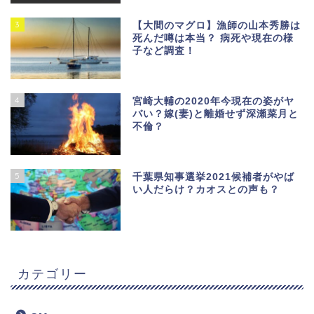
3
【大間のマグロ】漁師の山本秀勝は
死んだ噂は本当？ 病死や現在の様
子など調査！
4
宮崎大輔の2020年今現在の姿がヤ
バい？嫁(妻)と離婚せず深瀬菜月と
不倫？
5
千葉県知事選挙2021候補者がやば
い人だらけ？カオスとの声も？
カテゴリー