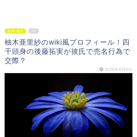
お笑い芸人
PR
柚木亜里紗のwiki風プロフィール！四
千頭身の後藤拓実が彼氏で売名行為で
交際？
2026年8月9日