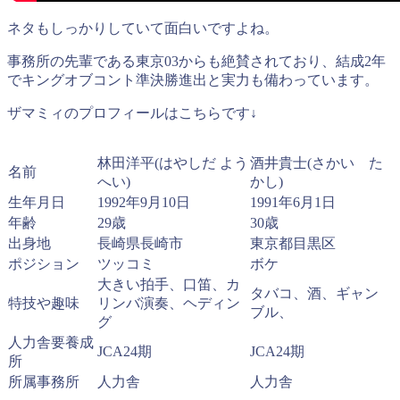
ネタもしっかりしていて面白いですよね。
事務所の先輩である東京03からも絶賛されており、結成2年
でキングオブコント準決勝進出と実力も備わっています。
ザマミィのプロフィールはこちらです↓
林田洋平(はやしだ よう
酒井貴士(さかい た
名前
へい)
かし)
生年月日
1992年9月10日
1991年6月1日
年齢
29歳
30歳
出身地
長崎県長崎市
東京都目黒区
ポジション
ツッコミ
ボケ
大きい拍手、口笛、カ
タバコ、酒、ギャン
特技や趣味
リンバ演奏、ヘディン
ブル、
グ
人力舎要養成
JCA24期
JCA24期
所
所属事務所
人力舎
人力舎