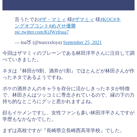
や大学はどこなのか調査！
言うたでお
#ザ・マミィ
様
#ザマミィ
様
#KOC
#キ
ングオブコント
#めざせ優勝
pic.twitter.com/KiJWzfoua7
— toa🍑 (@toaxxxloya)
September 25, 2021
今回はザマミィのブレーンである林田洋平さんに注目して調
べていきました。
ネタは『林田が9割、酒井が1割』でほとんどが林田さんが作
ったネタであるようですね。
ボケの酒井さんのキャラを存分に活かしきったネタが特徴
で、林田さんはツッコミに専念されているので、縁の下の力
持ち的なところにグッと惹かれますよね。
顔もイケメンですし、女性ファンも多い林田洋平さんですが
学歴もなかなかでした。
まずは高校ですが『長崎県立長崎西高等学校』でした。