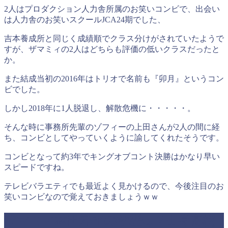
2人はプロダクション人力舎所属のお笑いコンビで、出会い
は人力舎のお笑いスクールJCA24期でした、
吉本養成所と同じく成績順でクラス分けがされていたようで
すが、ザマミィの2人はどちらも評価の低いクラスだったと
か。
また結成当初の2016年はトリオで名前も『卯月』というコン
ビでした。
しかし2018年に1人脱退し、解散危機に・・・・・。
そんな時に事務所先輩のゾフィーの上田さんが2人の間に経
ち、コンビとしてやっていくように諭してくれたそうです。
コンビとなって約3年でキングオブコント決勝はかなり早い
スピードですね。
テレビバラエティでも最近よく見かけるので、今後注目のお
笑いコンビなので覚えておきましょうｗｗ
ザマミィ林田洋平の学歴は？出身高校