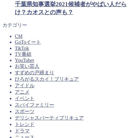
千葉県知事選挙2021候補者がやばい人だら
け？カオスとの声も？
カテゴリー
CM
GoToイート
TikTok
TV番組
YouTuber
お笑い芸人
すずめの戸締まり
ひろがるスカイ！プリキュア
アイドル
アニメ
イベント
スパイファミリー
スポーツ
デリシャスパーティプリキュア
トレンド
ドラマ
ニュース