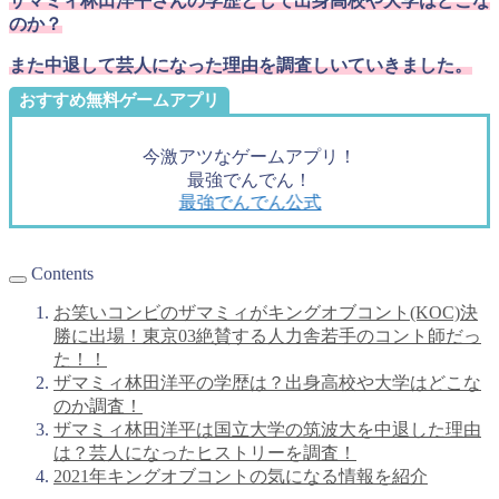
ザマミィ林田洋平さんの学歴として出身高校や大学はどこな
のか？
また中退して芸人になった理由を調査しいていきました。
おすすめ無料ゲームアプリ
今激アツなゲームアプリ！
最強でんでん！
最強でんでん公式
Contents
お笑いコンビのザマミィがキングオブコント(KOC)決
勝に出場！東京03絶賛する人力舎若手のコント師だっ
た！！
ザマミィ林田洋平の学歴は？出身高校や大学はどこな
のか調査！
ザマミィ林田洋平は国立大学の筑波大を中退した理由
は？芸人になったヒストリーを調査！
2021年キングオブコントの気になる情報を紹介