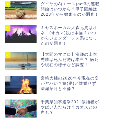
ダイヤのA(エース)act3の連載
1
開始はいつから？甲子園編は
2023年から始まるのか調査！
ミセスボーカル大森元貴はオ
2
ネエ(オカマ)説は本当？いつ
からジェンダーレス系になっ
たのか調査！
【大間のマグロ】漁師の山本
3
秀勝は死んだ噂は本当？ 病死
や現在の様子など調査！
宮崎大輔の2020年今現在の姿
4
がヤバい？嫁(妻)と離婚せず
深瀬菜月と不倫？
千葉県知事選挙2021候補者が
5
やばい人だらけ？カオスとの
声も？