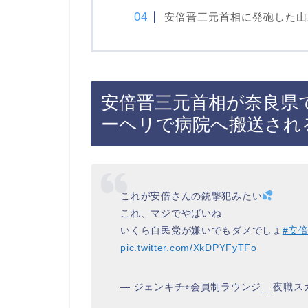
安倍晋三元首相に発砲した山
安倍晋三元首相が奈良県
ーヘリで病院へ搬送され
これが安倍さんの銃撃犯みたい
これ、マジでやばいね
いくら自民党が嫌いでもダメでしょ
#安
pic.twitter.com/XkDPYFyTFo
— ジェンキチ⭐︎会員制ラウンジ__夜職スカウト