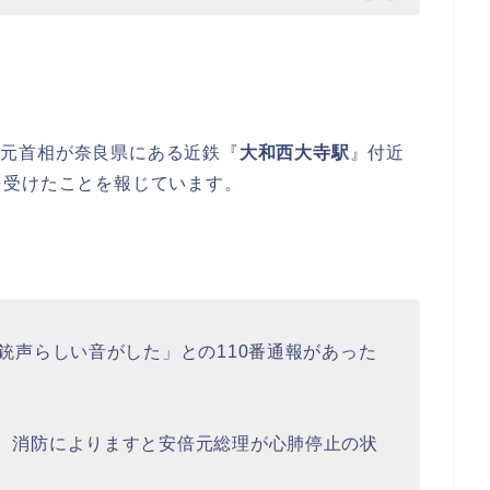
晋三元首相が奈良県にある近鉄『
大和西大寺駅
』付近
を受けたことを報じています。
銃声らしい音がした」との110番通報があった
、消防によりますと安倍元総理が心肺停止の状