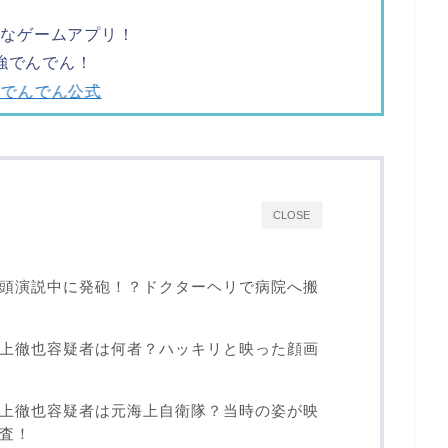
ツなゲームアプリ！
強でんでん！
強でんでん公式
CLOSE
頭演説中に発砲！？ドクターヘリで病院へ搬
上徹也容疑者は何者？ハッキリと映った顔画
上徹也容疑者は元海上自衛隊？当時の姿が映
査！