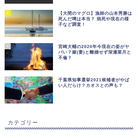
3
【大間のマグロ】漁師の山本秀勝は
死んだ噂は本当？ 病死や現在の様
子など調査！
4
宮崎大輔の2020年今現在の姿がヤ
バい？嫁(妻)と離婚せず深瀬菜月と
不倫？
5
千葉県知事選挙2021候補者がやば
い人だらけ？カオスとの声も？
カテゴリー