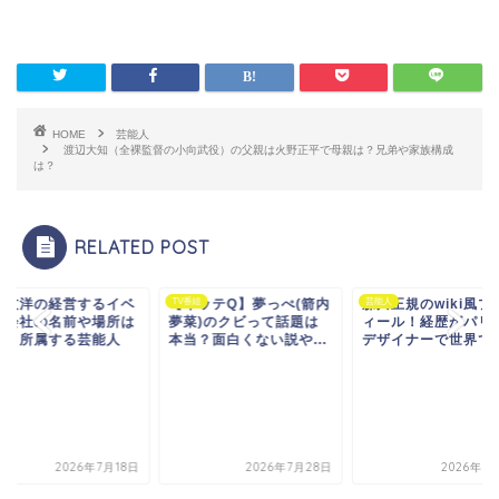
HOME
芸能人
渡辺大知（全裸監督の小向武役）の父親は火野正平で母親は？兄弟や家族構成
は？
RELATED POST
野友洋の経営するイベ
人
【イッテQ】夢っぺ(箭内
TV番組
森川正規のwiki風プ
芸能人
ト会社の名前や場所は
夢菜)のクビって話題は
ィール！経歴がパリ
こ？所属する芸能人
本当？面白くない説や...
デザイナーで世界で..
.
2026年7月18日
2026年7月28日
2026年7