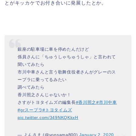
とがキッカケでお付き合いに発展したとか。
銀座の駐車場に車を停めたんだけど
係員さんに「ちゅうしゃちゅうしゃ」と言われて
聞いてみたら
市川中車さんと言う歌舞伎役者さんがグレーのス
ープラに乗ってるみたい
調べてみたら
香川照之さんじゃないか！
さすがトヨタイムズの編集長
#香川照之
#市川中車
#grスープラ
#トヨタイムズ
pic.twitter.com/349NKQKkxH
— よんさま (@yonsama800)
January 2, 2020