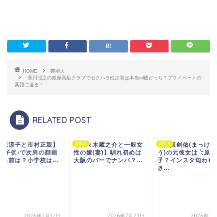
HOME
芸能人
香川照之の銀座高級クラブでセクハラ性加害は本当or嘘どっち？プライベートの
素顔に迫る！
RELATED POST
佐々木蔵之介と一般女
人
新田真剣佑(まっけんゆ
芸能人
【篠原涼子と市村正
芸能人
の嫁(妻)】馴れ初めは
う)の元彼女は大原櫻
息子(子供)で次男の
阪のバーでナンパ？...
子？インスタ匂わせや付
像や名前は？小学校は.
き...
2026年7月21日
2026年7月25日
2026年7