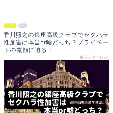
芸能人
PR
香川照之の銀座高級クラブでセクハラ
性加害は本当or嘘どっち？プライベー
トの素顔に迫る！
2026年7月27日