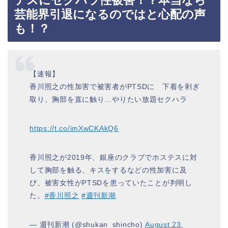
テスにセクハラ性被害！？本当なら
芸能界引退になるのではと心配の声
も！？
【速報】
香川照之の性加害で被害者がPTSDに 下着を剥ぎ
取り、胸部を直に触り…やりたい放題セクハラ
https://t.co/imXwCKAkQ6
香川照之が2019年、銀座のクラブでホステスに対
して胸部を触る、キスをするなどの性加害に及
び、被害女性がPTSDを患っていたことが判明し
た。
#香川照之
#週刊新潮
— 週刊新潮 (@shukan_shincho)
August 23,