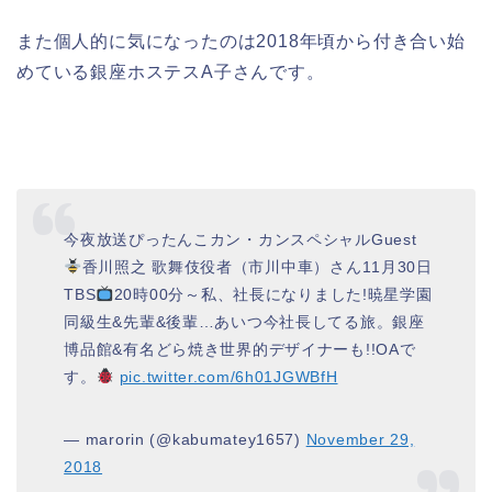
また個人的に気になったのは2018年頃から付き合い始
めている銀座ホステスA子さんです。
今夜放送ぴったんこカン・カンスペシャルGuest
香川照之 歌舞伎役者（市川中車）さん11月30日
TBS
20時00分～私、社長になりました!暁星学園
同級生&先輩&後輩…あいつ今社長してる旅。銀座
博品館&有名どら焼き世界的デザイナーも!!OAで
す。
pic.twitter.com/6h01JGWBfH
— marorin (@kabumatey1657)
November 29,
2018