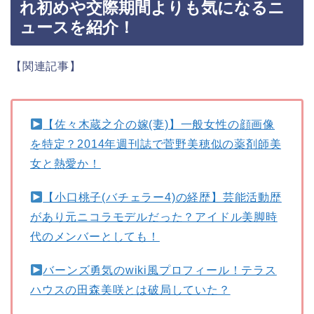
れ初めや交際期間よりも気になるニ
ュースを紹介！
【関連記事】
【佐々木蔵之介の嫁(妻)】一般女性の顔画像
を特定？2014年週刊誌で菅野美穂似の薬剤師美
女と熱愛か！
【小口桃子(バチェラー4)の経歴】芸能活動歴
があり元ニコラモデルだった？アイドル美脚時
代のメンバーとしても！
バーンズ勇気のwiki風プロフィール！テラス
ハウスの田森美咲とは破局していた？