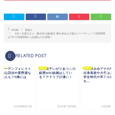
HOME
芸能人
【佐々木蔵之介と一般女性の嫁(妻)】馴れ初めは大阪のバーでナンパ？交際期間
は7年で内縁関係から結婚なのか調査！
RELATED POST
尾ガーデンフォレスト
ンド
猪狩敦子いがりあつこの
芸能人
【黒田みゆアナの学
芸能人
は福山雅治や星野源な
経歴wiki結婚はしてい
出身高校や大学はど
芸能人も？h棟には
る？アドリブが凄い！
学生時代や卒アル画
.
を...
2026年8月2日
2026年7月30日
2026年7