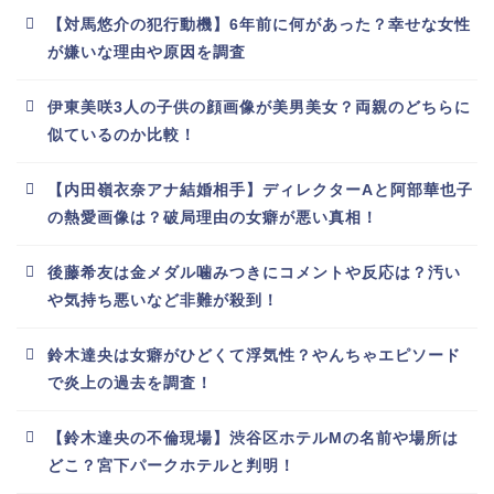
【対馬悠介の犯行動機】6年前に何があった？幸せな女性
が嫌いな理由や原因を調査
伊東美咲3人の子供の顔画像が美男美女？両親のどちらに
似ているのか比較！
【内田嶺衣奈アナ結婚相手】ディレクターAと阿部華也子
の熱愛画像は？破局理由の女癖が悪い真相！
後藤希友は金メダル噛みつきにコメントや反応は？汚い
や気持ち悪いなど非難が殺到！
鈴木達央は女癖がひどくて浮気性？やんちゃエピソード
で炎上の過去を調査！
【鈴木達央の不倫現場】渋谷区ホテルMの名前や場所は
どこ？宮下パークホテルと判明！