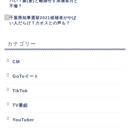
バい？嫁(妻)と離婚せず深瀬菜月と
不倫？
5
千葉県知事選挙2021候補者がやば
い人だらけ？カオスとの声も？
カテゴリー
CM
GoToイート
TikTok
TV番組
YouTuber