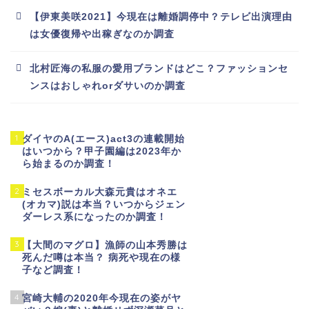
【伊東美咲2021】今現在は離婚調停中？テレビ出演理由
は女優復帰や出稼ぎなのか調査
北村匠海の私服の愛用ブランドはどこ？ファッションセ
ンスはおしゃれorダサいのか調査
1
ダイヤのA(エース)act3の連載開始
はいつから？甲子園編は2023年か
ら始まるのか調査！
2
ミセスボーカル大森元貴はオネエ
(オカマ)説は本当？いつからジェン
ダーレス系になったのか調査！
3
【大間のマグロ】漁師の山本秀勝は
死んだ噂は本当？ 病死や現在の様
子など調査！
4
宮崎大輔の2020年今現在の姿がヤ