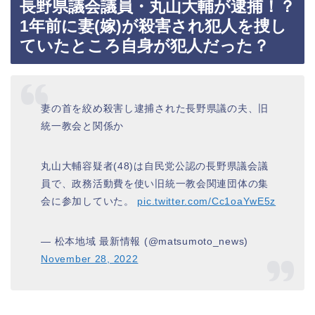
長野県議会議員・丸山大輔が逮捕！？
1年前に妻(嫁)が殺害され犯人を捜し
ていたところ自身が犯人だった？
妻の首を絞め殺害し逮捕された長野県議の夫、旧
統一教会と関係か
丸山大輔容疑者(48)は自民党公認の長野県議会議
員で、政務活動費を使い旧統一教会関連団体の集
会に参加していた。
pic.twitter.com/Cc1oaYwE5z
— 松本地域 最新情報 (@matsumoto_news)
November 28, 2022