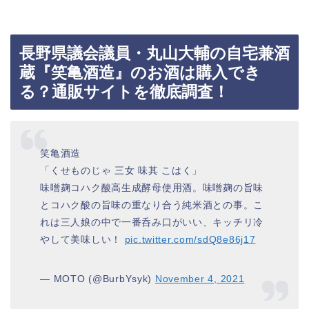
長野県議会議員・丸山大輔の自宅兼酒
蔵『笑亀酒造』のお酒は購入でき
る？通販サイトを徹底調査！
笑亀酒造
「くせものじゃ 三女 味其 こはく」
味噌麹コハク酸高生成酵母使用酒。味噌麹の旨味
とコハク酸の旨味の重なり合う純米酒との事。こ
れは三人娘の中で一番呑み口がいい、キッチリ冷
やして美味しい！
pic.twitter.com/sdQ8e86j17
— MOTO (@BurbYsyk)
November 4, 2021