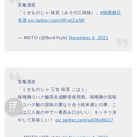
笑亀酒造
「くせものじゃ 味其（みその三姉妹）」
#味噌麹日
本酒
pic.twitter.com/tllFx4ZaSM
— MOTO (@BurbYsyk)
November 4, 2021
笑亀酒造
「くせものじゃ 三女 味其 こはく」
味噌麹コハク酸高生成酵母使用酒。味噌麹の旨味
とコハク酸の旨味の重なり合う純米酒との事。こ
目次へ
れは三人娘の中で一番呑み口がいい、キッチリ冷
やして美味しい！
pic.twitter.com/sdQ8e86j17