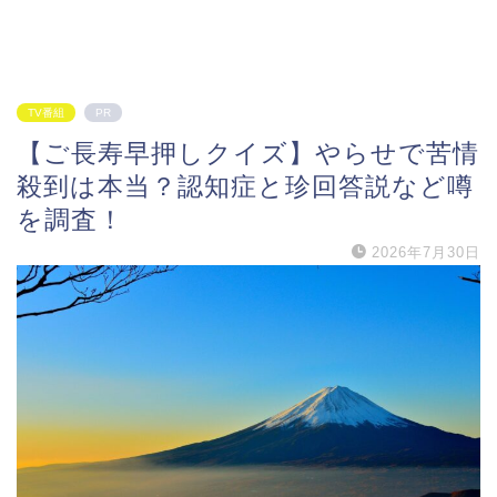
TV番組
PR
【ご長寿早押しクイズ】やらせで苦情
殺到は本当？認知症と珍回答説など噂
を調査！
2026年7月30日