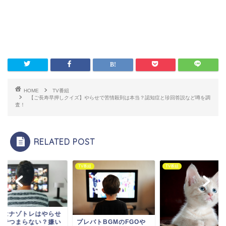
HOME
TV番組
【ご長寿早押しクイズ】やらせで苦情殺到は本当？認知症と珍回答説など噂を調
査！
RELATED POST
番組
TV番組
TV番組
夜はナゾトレはやらせ
惑でつまらない？嫌い
プレバトBGMのFGOや