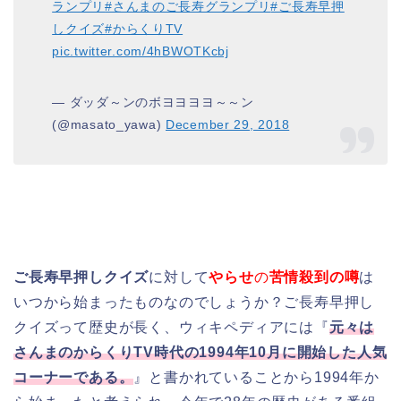
ランプリ
#さんまのご長寿グランプリ
#ご長寿早押
しクイズ
#からくりTV
pic.twitter.com/4hBWOTKcbj
— ダッダ～ンのボヨヨヨヨ～～ン
(@masato_yawa)
December 29, 2018
ご長寿早押しクイズ
に対して
やらせ
の
苦情殺到の噂
は
いつから始まったものなのでしょうか？ご長寿早押し
クイズって歴史が長く、ウィキペディアには『
元々は
さんまのからくりTV時代の1994年10月に開始した人気
コーナーである。
』と書かれていることから1994年か