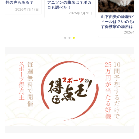
ど批判の声もある？
アニソンの曲名は？ボカ
ロも調べた！
2026年7月17日
2026年7月30日
山下由美の経歴やプ
ィールは？いのちの
す保護家の場所はど
2026年8