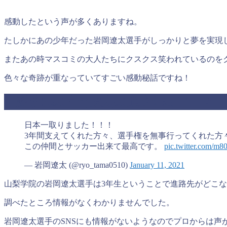
感動したという声が多くありますね。
たしかにあの少年だった岩岡遼太選手がしっかりと夢を実現
またあの時マスコミの大人たちにクスクス笑われているのを
色々な奇跡が重なっていてすごい感動秘話ですね！
山梨学院の岩岡遼太の進路先はどこ？
日本一取りました！！！
3年間支えてくれた方々、選手権を無事行ってくれた方
この仲間とサッカー出来て最高です。
pic.twitter.com/m
— 岩岡遼太 (@ryo_tama0510)
January 11, 2021
山梨学院の岩岡遼太選手は3年生ということで進路先がどこ
調べたところ情報がなくわかりませんでした。
岩岡遼太選手のSNSにも情報がないようなのでプロからは声