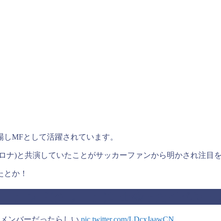
場しMFとして活躍されています。
ロナ)と共演していたことがサッカーファンから明かされ注目
たとか！
ロナウド(クリロナ)に出会ったイベント
勝メンバーだったらしい
pic.twitter.com/LDcxJaawCN