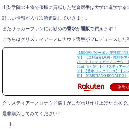
山梨学院の主将で優勝に貢献した熊倉選手は大学に進学する
詳しい情報が入り次第追記していきます。
またサッカーファンにお勧めの
香水
が
通販
で買えます！
こちらはクリスティアーノロナウド選手がプロデュースした
【3000円offクーポン(要獲得) 1/28 
で】 【送料込み(沖縄・離島を除く)
バイ クリスティアーノ ロナウド E
30ml [あす楽] 【クリスティアー
ド】【香水 フレグランス】【メ
用】【CRISTIANO RONALDO】
楽天で
クリスティアーノロナウド選手がこだわり作り上げた香水で
是非購入してみてください！