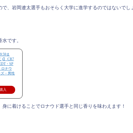
ので、岩岡遼太選手もおそらく大学に進学するのではないでし
香水です。
9:59ま
】 CR7
DT・SP
ノ ロナウ
ンズ・男性
購入
、身に着けることでロナウド選手と同じ香りを味わえます！