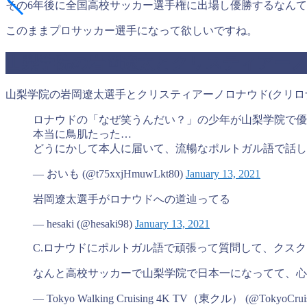
その6年後に全国高校サッカー選手権に出場し優勝するなん
このままプロサッカー選手になって欲しいですね。
山梨学院の岩岡遼太とクリスティアーノ
山梨学院の岩岡遼太選手とクリスティアーノロナウド(クリロ
ロナウドの「なぜ笑うんだい？」の少年が山梨学院で優
本当に鳥肌たった…
どうにかして本人に届いて、流暢なポルトガル語で話し
— おいも (@t75xxjHmuwLkt80)
January 13, 2021
岩岡遼太選手がロナウドへの道辿ってる
— hesaki (@hesaki98)
January 13, 2021
C.ロナウドにポルトガル語で頑張って質問して、クス
なんと高校サッカーで山梨学院で日本一になってて、
— Tokyo Walking Cruising 4K TV（東クル） (@TokyoCrui