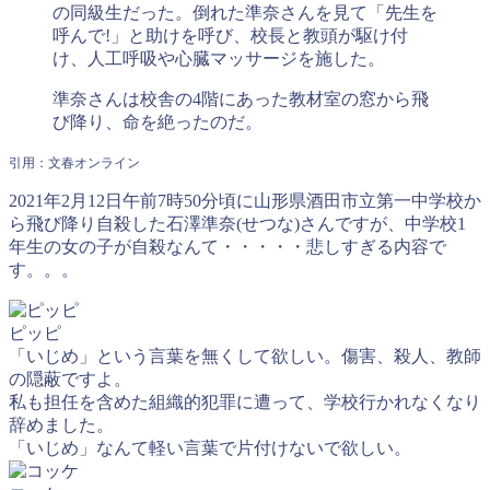
の同級生だった。倒れた準奈さんを見て「先生を
呼んで!」と助けを呼び、校長と教頭が駆け付
け、人工呼吸や心臓マッサージを施した。
準奈さんは校舎の4階にあった教材室の窓から飛
び降り、命を絶ったのだ。
引用：文春オンライン
2021年2月12日午前7時50分頃に山形県酒田市立第一中学校か
ら飛び降り自殺した石澤準奈(せつな)さんですが、中学校1
年生の女の子が自殺なんて・・・・・悲しすぎる内容で
す。。。
ピッピ
「いじめ」という言葉を無くして欲しい。傷害、殺人、教師
の隠蔽ですよ。
私も担任を含めた組織的犯罪に遭って、学校行かれなくなり
辞めました。
「いじめ」なんて軽い言葉で片付けないで欲しい。