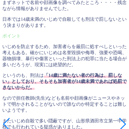
まずネットで名前や顔画像を調べてみたところ・・・・残念
ながら情報がありませんでした。
日本では14歳未満のいじめで自殺しても刑法で罰しないとい
う決まりがあります。
いじめを防止するため、加害者らを厳罰に処すべしといった
考えもある。確かにいじめは名誉毀損や侮辱、強要や恐喝、
器物損壊、暴行や傷害といった刑法上の犯罪に当たる場合が
多いだろうが、現実には絶望的だ。
というのも、刑法は
「14歳に満たない者の行為は、罰しな
い」としており、そもそも加害者が14歳未満であれば処罰で
きないからだ。
なので担任教師(先生)なども名前や顔画像がニュースやネッ
トで明かされることがないので誰なのか特定することは難し
いようです。
またいじめ自殺で多い隠蔽ですが、山形県酒田市立第一中学
校でも行われている疑惑がありました。