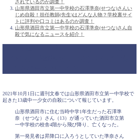
されているのか調査！
山形県酒田市立第一中学校の石澤準奈(せつな)さんい
じめ自殺！担任教師(先生)はどんな人物？学校裏サイ
トに評判や口コミはあるのか調査！
山形県酒田市立第一中学校の石澤準奈(せつな)さん自
殺で気になるニュースを紹介！
山形県酒田市立第一中学校で１３歳中
１少女の石澤準奈(せつな)さんが自殺！
いじめが原因で亡くなった？
2021年10月1日に週刊文春では山形県酒田市立第一中学校で
起きた13歳中一少女の自殺について報じています。
山形県酒田市に住む当時中学1年生だった石澤準
奈（せつな）さん（13）が通っていた酒田市立第
一中学校の校舎4階から飛び降り、亡くなった。
第一発見者は昇降口に入ろうとしていた準奈さん