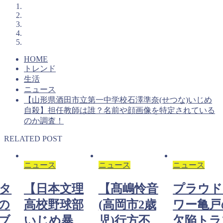
HOME
トレンド
生活
ニュース
【山形県酒田市立第一中学校石澤準奈(せつな)いじめ
自殺】担任教師は誰？名前や顔画像を特定されている
のか調査！
RELATED POST
ニュース
ニュース
ニュース
タ
【日本文理
【髙嶋怜音
プラウド
の
高校野球部
(高岡市2歳
ワー亀戸
ブ
いじめ暴
児)行方不
欠陥トラ