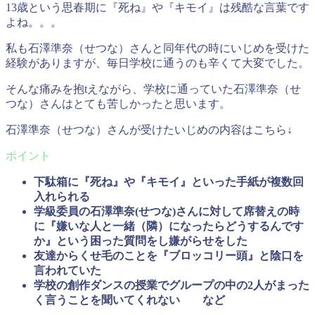
13歳という思春期に『死ね』や『キモイ』は残酷な言葉です
よね。。。
私も石澤準奈（せつな）さんと同年代の時にいじめを受けた
経験がありますが、毎日学校に通うのも辛くて大変でした。
そんな痛みを抱tえながら、学校に通っていた石澤準奈（せ
つな）さんはとても苦しかったと思います。
石澤準奈（せつな）さんが受けたいじめの内容はこちら↓
下駄箱に『死ね』や『キモイ』といった手紙が複数回
入れられる
学級委員の石澤準奈(せつな)さんに対して席替えの時
に『嫌いな人と一緒（隣）になったらどうするんです
か』という困った質問をし嫌がらせをした
友達からくせ毛のことを『ブロッコリー頭』と陰口を
言われていた
学校の創作ダンスの授業でグループの中の2人がまった
く言うことを聞いてくれない など