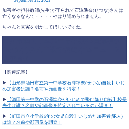
September 21, 2021
加害者や担任教師(先生)が守られて石澤準奈(せつな)さんは
亡くなるなんて・・・・やはり認められません。
ちゃんと真実を明かしてほしいですね。
山形県酒田市立第一中学校の石澤準奈
(せつな)さん自殺で気になるニュース
を紹介！
【関連記事】
▶
【山形県酒田市立第一中学校石澤準奈(せつな)自殺】いじ
め加害者は誰？名前や顔画像を特定！
▶
【酒田第一中学の石澤準奈がいじめで飛び降り自殺】校長
先生は誰？名前や顔画像を特定されているのか調査！
▶
【町田市立小学校6年の女児自殺】いじめた加害者(犯人)
は誰？名前や顔画像を調査！