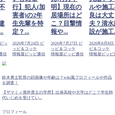
不
行】犯人(加
明】現在の
ルや施工
害者)の2年
居場所はど
良は大丈
建
生先輩を特
こ？目撃情
夫？清水
.
定？...
報や...
設が施工..
ピッ
2026年7月24日
ピ
2026年7月27日
ピ
2026年8月8日
ッピ＆コッケ
ッピ＆コッケ
ピ＆コッケ
通信
情報屋ピッピ通信
情報屋ピッピ通信
情報屋ピッピ
鈴木勇士監督の顔画像や年齢は？wiki風プロフィールや作品
を調査！
【ザマミィ酒井貴士の学歴】出身高校や大学はどこ？学生時
代いじめを受けてい...
プロフィール