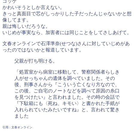
コッケ
かわいそうとしか言えない。
きっと真面目で芯がしっかりした子だったんじゃないかと想
像してます。
親は悔しいだろうな。
いじめが事実なら、加害者には同じことをしてさしあげて。
文春オンラインで石澤準奈(せつな)さんに対していじめがあ
ったのではないかと報道しています。
父親が打ち明ける。
「処置室から病室に移動して、警察関係者らしき
人がせっちゃんの遺体を調べていました。その
後、刑事さんから『こういう亡くなり方なので、
この後、ご自宅のノートなどを調べて原因の糸口
を見つけたい』と言われました。その時の会話で
『下駄箱にも〈死ね、キモい〉と書かれた手紙が
入れられていたみたいですね』と、言われて驚き
ました
引用：文春オンライン