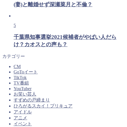
(妻)と離婚せず深瀬菜月と不倫？
5
千葉県知事選挙2021候補者がやばい人だら
け？カオスとの声も？
カテゴリー
CM
GoToイート
TikTok
TV番組
YouTuber
お笑い芸人
すずめの戸締まり
ひろがるスカイ！プリキュア
アイドル
アニメ
イベント