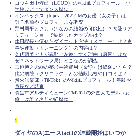
コウキ田中煌己（LOUD）のwiki風プロフィール！小
学校はどこでダンス歴は？
インペックス（inpex）2021CMの女優（女の子）は
誰？名前やプロフィールを調査
野村周平とさとうほなみの結婚の可能性は？恋愛リア
リティーショーで結婚したカップルは？
休日課長が痩せたダイエット方法（メニュー）は？食
事や運動（トレーニング）の内容は？
久代萌美アナが異動（左遷）する理由（原因）はな
ぜ？ネットワーク局はどこなのか調査
宮迫博之の顔の整形手術費用（金額）は総額いくら？
他の病院（クリニック）との値段比較や口コミは？
炭火倶楽部（TikTok）のWiki風プロフィール！年齢や
身長など調査
資生堂アルティミューンCM2021の外国人モデル（女
優）は誰？名前や経歴は？
1
ダイヤのA(エース)act3の連載開始はいつか