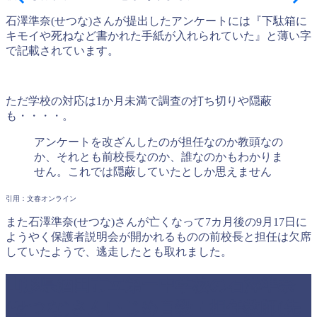
石澤準奈(せつな)さんが提出したアンケートには『下駄箱に
キモイや死ねなど書かれた手紙が入れられていた』と薄い字
で記載されています。
ただ学校の対応は1か月未満で調査の打ち切りや隠蔽
も・・・・。
アンケートを改ざんしたのが担任なのか教頭なの
か、それとも前校長なのか、誰なのかもわかりま
せん。これでは隠蔽していたとしか思えません
引用：文春オンライン
また石澤準奈(せつな)さんが亡くなって7カ月後の9月17日に
ようやく保護者説明会が開かれるものの前校長と担任は欠席
していたようで、逃走したとも取れました。
山形県酒田市立第一中学校の石澤準奈
(せつな)さんいじめ自殺！担任教師(先