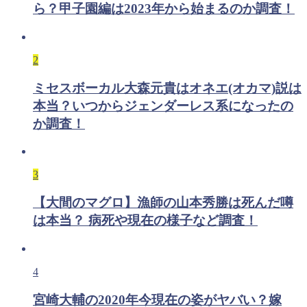
ら？甲子園編は2023年から始まるのか調査！
2
ミセスボーカル大森元貴はオネエ(オカマ)説は
本当？いつからジェンダーレス系になったの
か調査！
3
【大間のマグロ】漁師の山本秀勝は死んだ噂
は本当？ 病死や現在の様子など調査！
4
宮崎大輔の2020年今現在の姿がヤバい？嫁