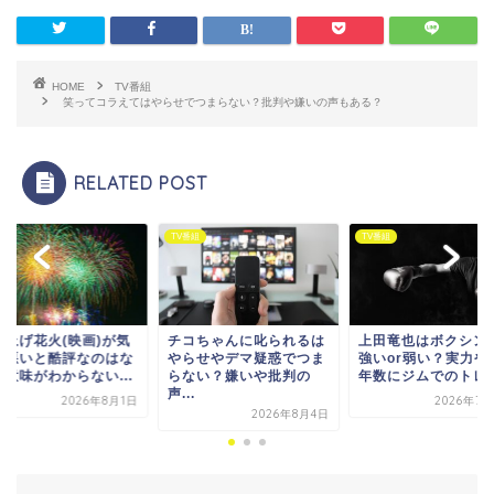
HOME
TV番組
笑ってコラえてはやらせでつまらない？批判や嫌いの声もある？
RELATED POST
番組
TV番組
TV番組
ち上げ花火(映画)が気
チコちゃんに叱られるは
上田竜也はボクシン
ち悪いと酷評なのはな
やらせやデマ疑惑でつま
強いor弱い？実力や
？意味がわからない...
らない？嫌いや批判の
年数にジムでのトレー.
声...
2026年8月1日
2026年7月
2026年8月4日