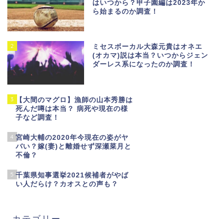
はいつから？甲子園編は2023年か
ら始まるのか調査！
2
ミセスボーカル大森元貴はオネエ
(オカマ)説は本当？いつからジェン
ダーレス系になったのか調査！
3
【大間のマグロ】漁師の山本秀勝は
死んだ噂は本当？ 病死や現在の様
子など調査！
4
宮崎大輔の2020年今現在の姿がヤ
バい？嫁(妻)と離婚せず深瀬菜月と
不倫？
5
千葉県知事選挙2021候補者がやば
い人だらけ？カオスとの声も？
カテゴリー