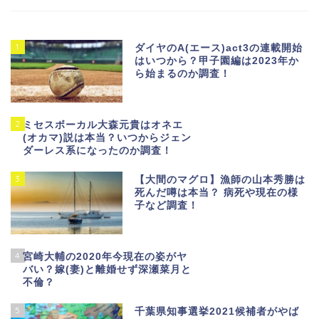
1
ダイヤのA(エース)act3の連載開始
はいつから？甲子園編は2023年か
ら始まるのか調査！
2
ミセスボーカル大森元貴はオネエ
(オカマ)説は本当？いつからジェン
ダーレス系になったのか調査！
3
【大間のマグロ】漁師の山本秀勝は
死んだ噂は本当？ 病死や現在の様
子など調査！
4
宮崎大輔の2020年今現在の姿がヤ
バい？嫁(妻)と離婚せず深瀬菜月と
不倫？
5
千葉県知事選挙2021候補者がやば