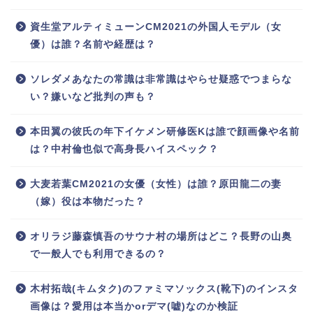
資生堂アルティミューンCM2021の外国人モデル（女
優）は誰？名前や経歴は？
ソレダメあなたの常識は非常識はやらせ疑惑でつまらな
い？嫌いなど批判の声も？
本田翼の彼氏の年下イケメン研修医Kは誰で顔画像や名前
は？中村倫也似で高身長ハイスペック？
大麦若葉CM2021の女優（女性）は誰？原田龍二の妻
（嫁）役は本物だった？
オリラジ藤森慎吾のサウナ村の場所はどこ？長野の山奥
で一般人でも利用できるの？
木村拓哉(キムタク)のファミマソックス(靴下)のインスタ
画像は？愛用は本当かorデマ(嘘)なのか検証