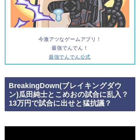
今激アツなゲームアプリ！
最強でんでん！
最強でんでん公式
BreakingDown(ブレイキングダウ
ン)瓜田純士とこめおの試合に乱入？
13万円で試合に出せと猛抗議？