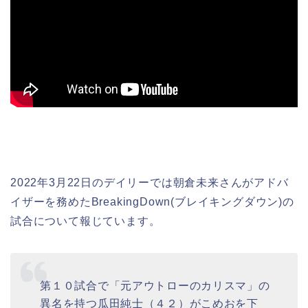
2022年3月22日のデイリーでは朝倉未来さんがアドバ
イザーを務めたBreakingDown(ブレイキングダウン)の
試合について報じています。
第１０試合で「元アウトローのカリスマ」の
異名を持つ瓜田純士（４２）がこめおを下