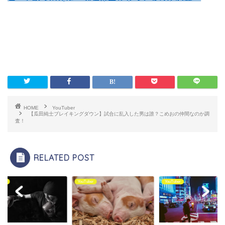
HOME
YouTuber
【瓜田純士ブレイキングダウン】試合に乱入した男は誰？こめおの仲間なのか調
査！
RELATED POST
uber
YouTuber
YouTuber