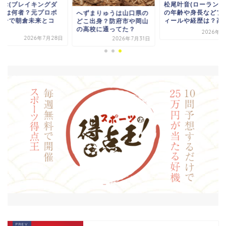
さお(ブレイキングダ
松尾叶音(ローランド
ン)は何者？元プロボ
の年齢や身長などプ
へずまりゅうは山口県の
サーで朝倉未来とコ
ィールや経歴は？高校.
どこ出身？防府市や岡山
.
の高校に通ってた？
2026年8
2026年7月28日
2026年7月31日