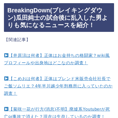
BreakingDown(ブレイキングダウ
ン)瓜田純士の試合後に乱入した男よ
りも気になるニュースを紹介！
【関連記事】
【井原涼は何者】正体はお金持ちの格闘家？wiki風
プロフィールや出身地はどこなのか調査！
【こめおは何者】正体はブレンド米販売会社社長で
ご飯ソムリエ？4年半川越少年刑務所に入っていたのか
調査！
【菊咲一花が行方(消息)不明】廃墟系Youtuberが死
亡or事故で消えた？現在は生存しているのか調査！