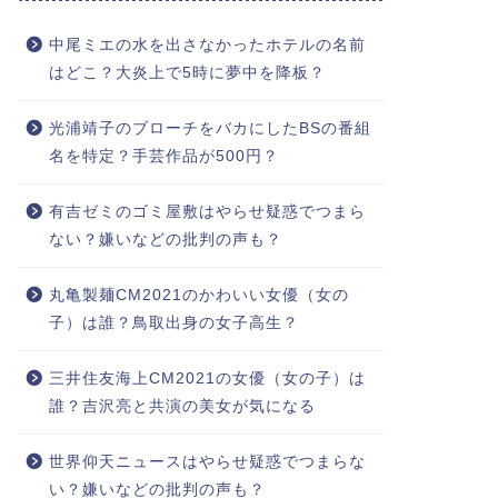
中尾ミエの水を出さなかったホテルの名前
はどこ？大炎上で5時に夢中を降板？
光浦靖子のブローチをバカにしたBSの番組
名を特定？手芸作品が500円？
有吉ゼミのゴミ屋敷はやらせ疑惑でつまら
ない？嫌いなどの批判の声も？
丸亀製麺CM2021のかわいい女優（女の
子）は誰？鳥取出身の女子高生？
三井住友海上CM2021の女優（女の子）は
誰？吉沢亮と共演の美女が気になる
世界仰天ニュースはやらせ疑惑でつまらな
い？嫌いなどの批判の声も？