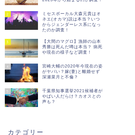
ミセスボーカル大森元貴はオ
2
ネエ(オカマ)説は本当？いつ
からジェンダーレス系になっ
たのか調査！
【大間のマグロ】漁師の山本
3
秀勝は死んだ噂は本当？ 病死
や現在の様子など調査！
宮崎大輔の2020年今現在の姿
4
がヤバい？嫁(妻)と離婚せず
深瀬菜月と不倫？
千葉県知事選挙2021候補者が
5
やばい人だらけ？カオスとの
声も？
カテゴリー