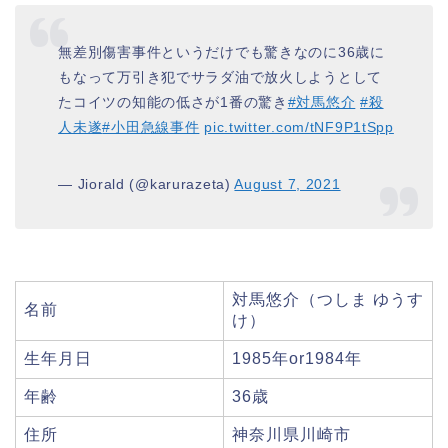
無差別傷害事件というだけでも驚きなのに36歳に
もなって万引き犯でサラダ油で放火しようとして
たコイツの知能の低さが1番の驚き
#対馬悠介
#殺
人未遂
#小田急線事件
pic.twitter.com/tNF9P1tSpp
— Jiorald (@karurazeta)
August 7, 2021
対馬悠介（つしま ゆうす
名前
け）
生年月日
1985年or1984年
年齢
36歳
住所
神奈川県川崎市