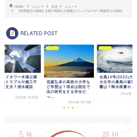
HOME
トレンド
生活
ニュース
【対馬悠介の家族】父親や母親など両親は？シングルマザー家庭育ちの真相！
RELATED POST
ニュース
ニュース
ー木場公園
台風14号(2022)大分県
ルや施工不
大分市の暴風の被害や影
花森弘卓の高校や大学な
清水建設
響は？降水雨量や...
ど学歴は？現在は院生で
が
虫の研究をする学生だ
2026年7月28日
っ...
026年7月16日
2026年7月19日