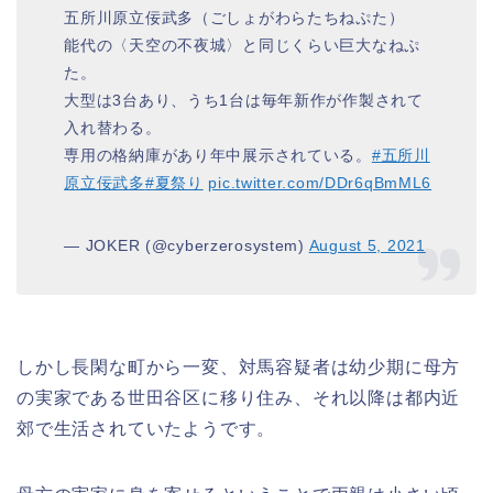
五所川原立佞武多（ごしょがわらたちねぷた）
能代の〈天空の不夜城〉と同じくらい巨大なねぷ
た。
大型は3台あり、うち1台は毎年新作が作製されて
入れ替わる。
専用の格納庫があり年中展示されている。
#五所川
原立佞武多
#夏祭り
pic.twitter.com/DDr6qBmML6
— JOKER (@cyberzerosystem)
August 5, 2021
しかし長閑な町から一変、対馬容疑者は幼少期に母方
の実家である世田谷区に移り住み、それ以降は都内近
郊で生活されていたようです。