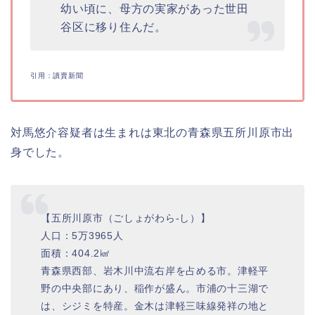
幼い頃に、母方の実家があった世田
谷区に移り住んだ。
引用：讀賣新聞
対馬悠介容疑者は生まれは東北の青森県五所川原市出
身でした。
【五所川原市（ごしょがわら-し）】
人口：5万3965人
面積：404.2㎢
青森県西部、岩木川中流右岸を占める市。津軽平
野の中央部にあり、稲作が盛ん。市浦の十三湖で
は、シジミを特産。金木は津軽三味線発祥の地と