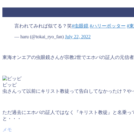
東海オンエア虫眼鏡は宗教2世で元エホ
言われてみれば似てる？笑
#虫眼鏡
#ハリーポッター
#
— haru (@tokai_ryo_fan)
July 22, 2022
東海オンエアの虫眼鏡さんが宗教2世でエホバの証人の元信
ピッピ
虫さんって以前にキリスト教徒って告白してなかったけ？や
ただ過去にエホバの証人ではなく『キリスト教徒』と名乗っ
と・・・