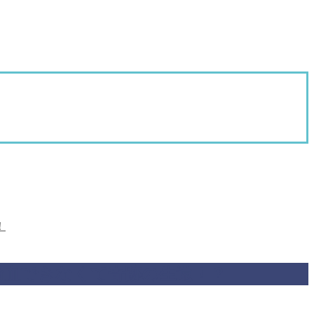
！
輸血できなくて奇跡の生還！？