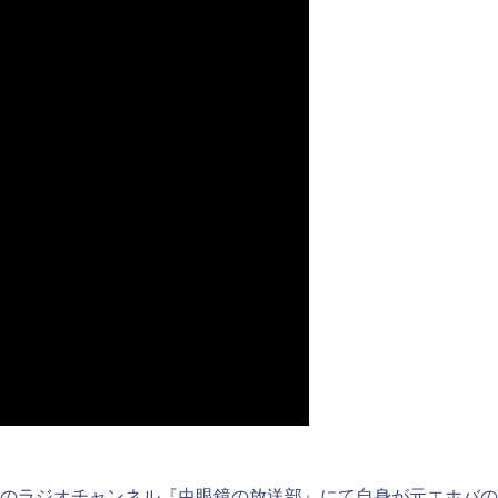
が自身のラジオチャンネル『虫眼鏡の放送部』にて自身が元エホバ