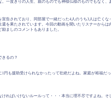
な。一度きりの人生、親のものでも神様仏様のものでもなく、
を宣告されており、同部屋で一緒だった4人のうち3人は亡くな
生還を果たされています。今回の動画を聞いたリスナーからは
ど励ましのコメントもありました。
できるの？
に1円も援助受けられなかったって壮絶だよね。家庭が裕福だ
なければいけないルールって・・・本当に理不尽ですよね。そ