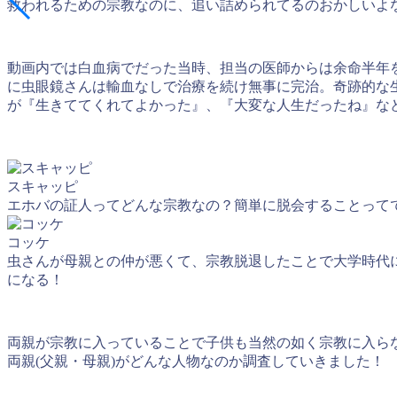
救われるための宗教なのに、追い詰められてるのおかしいよ
動画内では白血病でだった当時、担当の医師からは余命半年
に虫眼鏡さんは輸血なしで治療を続け無事に完治。奇跡的な
が『生きててくれてよかった』、『大変な人生だったね』な
スキャッピ
エホバの証人ってどんな宗教なの？簡単に脱会することって
コッケ
虫さんが母親との仲が悪くて、宗教脱退したことで大学時代
になる！
両親が宗教に入っていることで子供も当然の如く宗教に入ら
両親(父親・母親)がどんな人物なのか調査していきました！