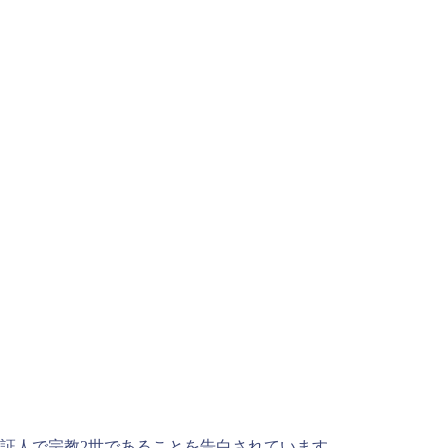
の証人で宗教2世であることを告白されています。