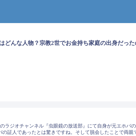
はどんな人物？宗教2世でお金持ち家庭の出身だった
が自身のラジオチャンネル『虫眼鏡の放送部』にて自身が元エホバ
バの証人であったとは驚きですね。そして脱会したことで両親