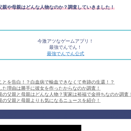
父親や母親はどんな人物なのか？調査していきました！
今激アツなゲームアプリ！
最強でんでん！
最強でんでん公式
ことを告白！？白血病で輸血できなくて奇跡の生還！？
した理由は勝手に彼女を作ったからなのか調査！
親の父親と母親はどんな人物？実家は裕福で金持ちなのか調査
親の父親と母親よりも気になるニュースを紹介！
宗教2世であることを告白！？白血病で