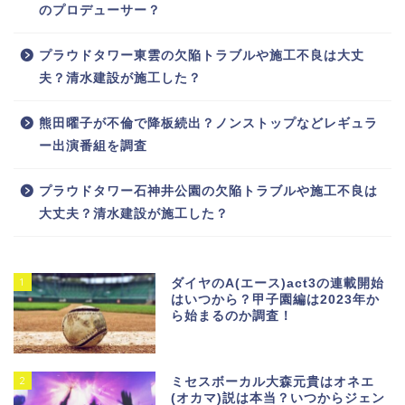
のプロデューサー？
プラウドタワー東雲の欠陥トラブルや施工不良は大丈
夫？清水建設が施工した？
熊田曜子が不倫で降板続出？ノンストップなどレギュラ
ー出演番組を調査
プラウドタワー石神井公園の欠陥トラブルや施工不良は
大丈夫？清水建設が施工した？
1
ダイヤのA(エース)act3の連載開始
はいつから？甲子園編は2023年か
ら始まるのか調査！
2
ミセスボーカル大森元貴はオネエ
(オカマ)説は本当？いつからジェン