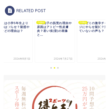
RELATED POST
なたは小学5年生より
番組
中島知子の肌荒れ理由や
TV番組
有吉ゼミの激辛チャ
TV番組
いのはやらせ？疑惑や
原因はアトピー性皮膚
ジにやらせ疑惑？汗
いなどの理由は？
炎？若い頃(昔)の画像
ていないの声も？
と...
2026年8月1日
2026年7月27日
2026年8