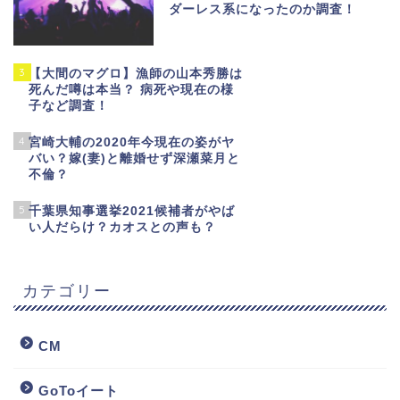
ダーレス系になったのか調査！
3
【大間のマグロ】漁師の山本秀勝は
死んだ噂は本当？ 病死や現在の様
子など調査！
4
宮崎大輔の2020年今現在の姿がヤ
バい？嫁(妻)と離婚せず深瀬菜月と
不倫？
5
千葉県知事選挙2021候補者がやば
い人だらけ？カオスとの声も？
カテゴリー
CM
GoToイート