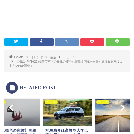
HOME
トレンド
生活
ニュース
台風14号(2022)福岡市南区の暴風の被害や影響は？降水雨量や波浪＆高潮は大
丈夫なのか調査！
RELATED POST
ース
ニュース
ニュース
馬悠介は高校や大学は
【山上徹也の家族】