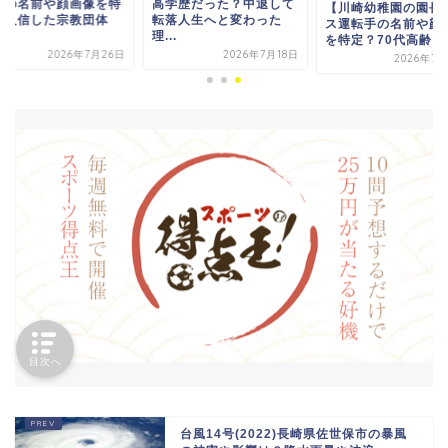
学歴だった？中退して
と妹の名前や顔画像
【川崎幼稚園の園長】バ
落人生へと変わった
定？入信した宗教団
ス運転手の名前や顔画像
.
は...
を特定？70代高齢ドラ...
2026年7月18日
2026年7月
2026年7月27日
目次へ
台風14号(2022)長崎県佐世保市の暴風