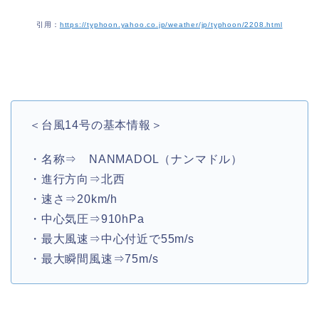
引用：
https://typhoon.yahoo.co.jp/weather/jp/typhoon/2208.html
＜台風14号の基本情報＞
・名称⇒ NANMADOL（ナンマドル）
・進行方向⇒北西
・速さ⇒20km/h
・中心気圧⇒910hPa
・最大風速⇒中心付近で55m/s
・最大瞬間風速⇒75m/s