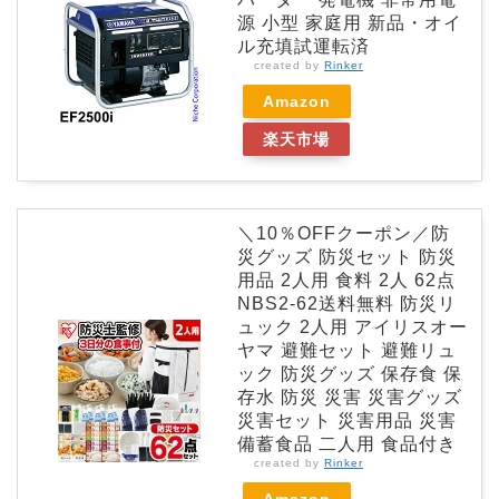
源 小型 家庭用 新品・オイ
ル充填試運転済
created by
Rinker
Amazon
楽天市場
＼10％OFFクーポン／防
災グッズ 防災セット 防災
用品 2人用 食料 2人 62点
NBS2-62送料無料 防災リ
ュック 2人用 アイリスオー
ヤマ 避難セット 避難リュ
ック 防災グッズ 保存食 保
存水 防災 災害 災害グッズ
災害セット 災害用品 災害
備蓄食品 二人用 食品付き
created by
Rinker
Amazon