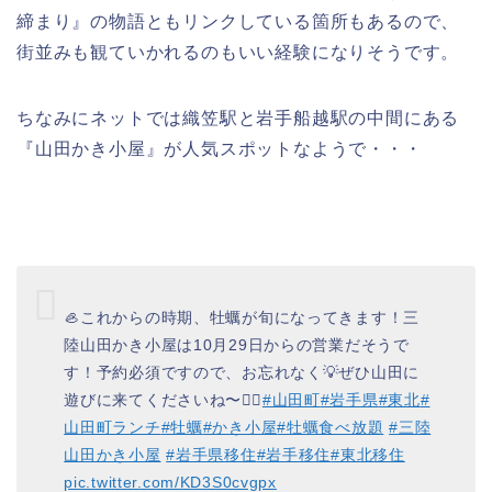
締まり』の物語ともリンクしている箇所もあるので、
街並みも観ていかれるのもいい経験になりそうです。
ちなみにネットでは織笠駅と岩手船越駅の中間にある
『山田かき小屋』が人気スポットなようで・・・
🦪これからの時期、牡蠣が旬になってきます！三
陸山田かき小屋は10月29日からの営業だそうで
す！予約必須ですので、お忘れなく💡ぜひ山田に
遊びに来てくださいね〜✌🏻
#山田町
#岩手県
#東北
#
山田町ランチ
#牡蠣
#かき小屋
#牡蠣食べ放題
#三陸
山田かき小屋
#岩手県移住
#岩手移住
#東北移住
pic.twitter.com/KD3S0cvgpx