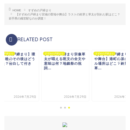
HOME
すずめの戸締まり
【すずめの戸締まり宮城の聖地や舞台】ラストの鈴芽と草太が別れた駅はどこ？
岩手県の織笠駅なのか調査！
RELATED POST
すずめの戸締まり】環
めの戸締まり
すずめの戸締まり宗像草
すずめの戸締まり
【すずめの戸締まり
すずめの戸締まり
んと稔のその後はどう
太が唱える呪文の全文や
や舞台】港町の坂の
った？告白して付き
意味は何？地鎮祭の祝
ル場所はどこ？鈴芽
.
詞...
草...
2026年7月29日
2026年7月29日
2026年7月