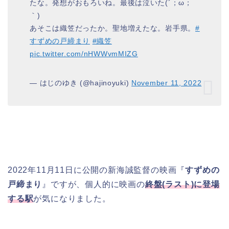
たな。発想がおもろいね。最後は泣いた(´；ω；
｀)
あそこは織笠だったか。聖地増えたな。岩手県。
#
すずめの戸締まり
#織笠
pic.twitter.com/nHWWvmMIZG
— はじのゆき (@hajinoyuki)
November 11, 2022
2022年11月11日に公開の新海誠監督の映画『
すずめの
戸締まり
』ですが、個人的に映画の
終盤(ラスト)に登場
する駅
が気になりました。