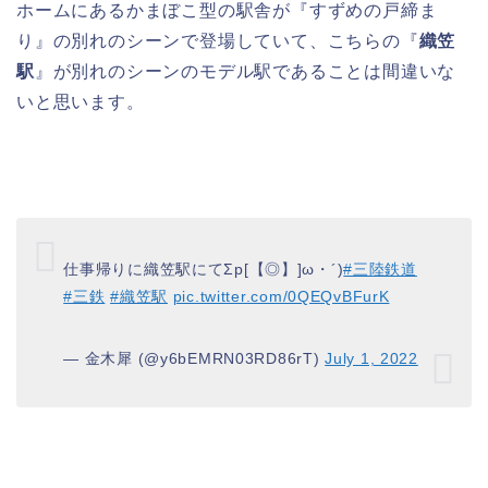
ホームにあるかまぼこ型の駅舎が『すずめの戸締ま
り』の別れのシーンで登場していて、こちらの『
織笠
駅
』が別れのシーンのモデル駅であることは間違いな
いと思います。
仕事帰りに織笠駅にてΣp[【◎】]ω・´)
#三陸鉄道
#三鉄
#織笠駅
pic.twitter.com/0QEQvBFurK
— 金木犀 (@y6bEMRN03RD86rT)
July 1, 2022