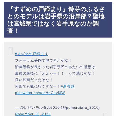
『すずめの戸締まり』鈴芽のふるさ
とのモデルは岩手県の沿岸部？聖地
は宮城県ではなく岩手県なのか調
査！
#すずめの戸締まり
フォーラム盛岡で観てきたぞな！
沿岸勤務が長かった岩手県民のあたいの感想は、
最後の最後に「ええっー！！」って感じぞな！
良い映画だったぞな！
何回でも観に行くぞなー！
#新海誠
pic.twitter.com/IsHeGuyI3W
— ぴいぴいモルタル2010 (@ppmorutaru_2010)
November 11, 2022