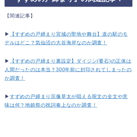
【関連記事】
▶
【すずめの戸締まり宮城の聖地や舞台】道の駅のモ
デルはどこ？気仙沼の大谷海岸なのか調査！
▶
【すずめの戸締まり裏設定】ダイジン(要石)の正体は
人間だったのは本当？300年前に封印されてしまったの
か調査！
▶
すずめの戸締まり宗像草太が唱える呪文の全文や意
味は何？地鎮祭の祝詞奏上なのか調査！