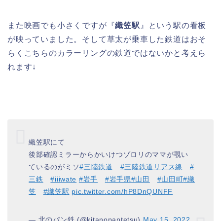
また映画でも小さくですが『
織笠駅
』という駅の看板
が映っていました。そして草太が乗車した鉄道はおそ
らくこちらのカラーリングの鉄道ではないかと考えら
れます↓
織笠駅にて
後部確認ミラーからかいけつゾロリのママが覗い
ているのがミソ
#三陸鉄道
#三陸鉄道リアス線
#
三鉄
#iiiwate
#岩手
#岩手県
#山田
#山田町
#織
笠
#織笠駅
pic.twitter.com/hP8DnQUNFF
— 北のパン鉄 (@kitanopantetsu)
May 15, 2022