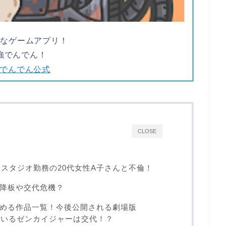
ツなゲームアプリ！
強でんでん！
強でんでん公式
CLOSE
内スタジオ勤務の20代女性A子さんと不倫！
降板や交代危機？
める作品一覧！今後公開される劇場版
しているゼンカイジャーは交代！？