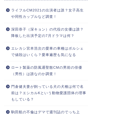
ライフルCM2021の出演者は誰？女子高生
や同性カップルなど調査！
深田恭子（深キョン）の代役の女優は誰？
降板した出演予定の7月ドラマは何？
エレカシ宮本浩次の愛車の車種はポルシェ
で値段はいくら？愛車遍歴も気になる
ロート製薬の防風通聖散CMの男前の俳優
（男性）は誰なのか調査！
門倉健夫妻が飼っている犬の犬種は何で名
前は？エシカルKという動物愛護団体の理事
もしている？
駒田航の不倫はデマで週刊誌のでっち上