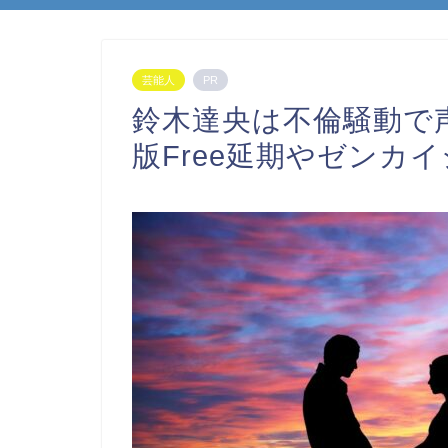
芸能人
PR
鈴木達央は不倫騒動で
版Free延期やゼンカ