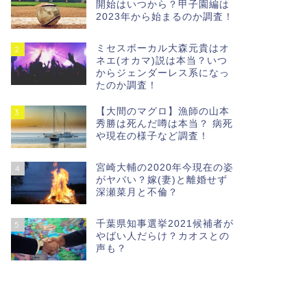
開始はいつから？甲子園編は
2023年から始まるのか調査！
ミセスボーカル大森元貴はオ
2
ネエ(オカマ)説は本当？いつ
からジェンダーレス系になっ
たのか調査！
【大間のマグロ】漁師の山本
3
秀勝は死んだ噂は本当？ 病死
や現在の様子など調査！
宮崎大輔の2020年今現在の姿
4
がヤバい？嫁(妻)と離婚せず
深瀬菜月と不倫？
千葉県知事選挙2021候補者が
5
やばい人だらけ？カオスとの
声も？