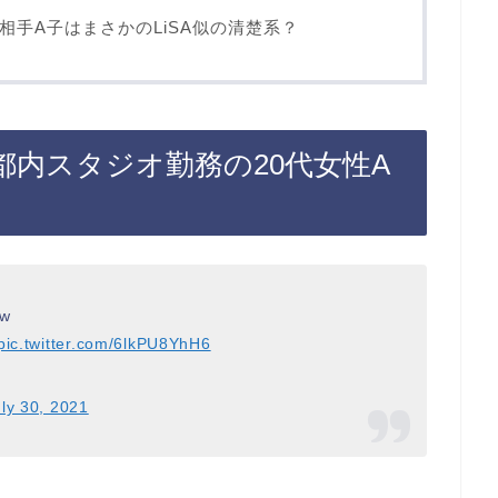
手A子はまさかのLiSA似の清楚系？
が都内スタジオ勤務の20代女性A
w
pic.twitter.com/6lkPU8YhH6
ly 30, 2021