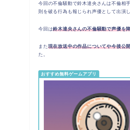
今回の不倫騒動で鈴木達央さんは不倫相
則を破る行為も報じられ声優として出演
今回は
鈴木達央さんの不倫騒動で声優を
また
現在放送中の作品についてや今後公開
た。
おすすめ無料ゲームアプリ