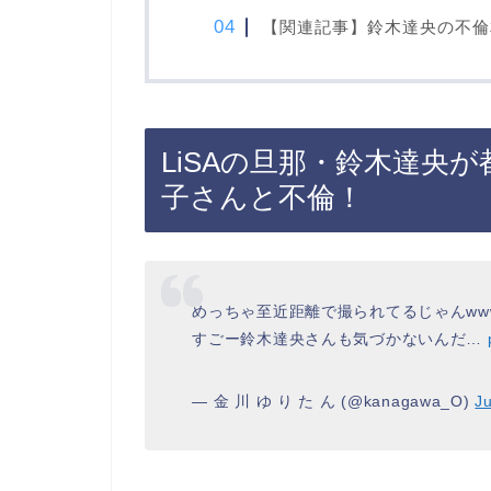
【関連記事】鈴木達央の不倫相
LiSAの旦那・鈴木達央
子さんと不倫！
めっちゃ至近距離で撮られてるじゃんww
すごー鈴木達央さんも気づかないんだ…
— 金 川 ゆ り た ん (@kanagawa_O)
Ju