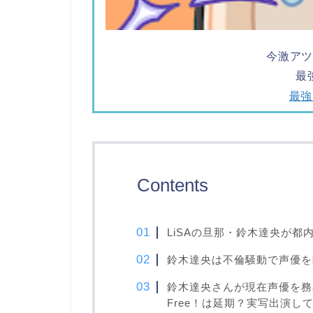
今激ア
最
最
Contents
LiSAの旦那・鈴木達央が都
鈴木達央は不倫騒動で声優を
鈴木達央さんが現在声優を務
Free！は延期？実写出演