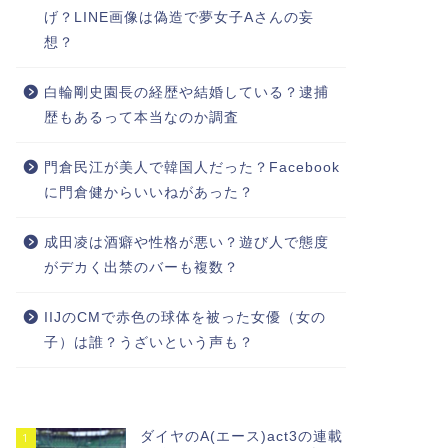
げ？LINE画像は偽造で夢女子Aさんの妄
想？
白輪剛史園長の経歴や結婚している？逮捕
歴もあるって本当なのか調査
門倉民江が美人で韓国人だった？Facebook
に門倉健からいいねがあった？
成田凌は酒癖や性格が悪い？遊び人で態度
がデカく出禁のバーも複数？
IIJのCMで赤色の球体を被った女優（女の
子）は誰？うざいという声も？
ダイヤのA(エース)act3の連載
1