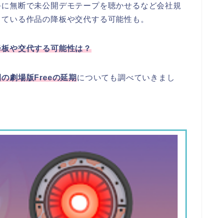
手に無断で未公開デモテープを聴かせるなど会社規
している作品の降板や交代する可能性も。
降板や交代する可能性は？
の劇場版Freeの延期
についても調べていきまし