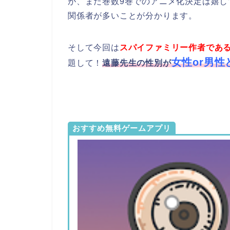
が、まだ巻数9巻でのアニメ化決定は嬉
関係者が多いことが分かります。
そして今回は
スパイファミリー作者であ
女性or男
題して！
遠藤先生の性別が
おすすめ無料ゲームアプリ