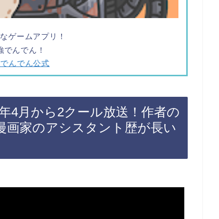
ツなゲームアプリ！
強でんでん！
でんでん公式
2年4月から2クール放送！作者の
漫画家のアシスタント歴が長い