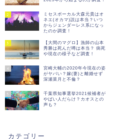
ミセスボーカル大森元貴はオ
2
ネエ(オカマ)説は本当？いつ
からジェンダーレス系になっ
たのか調査！
【大間のマグロ】漁師の山本
3
秀勝は死んだ噂は本当？ 病死
や現在の様子など調査！
宮崎大輔の2020年今現在の姿
4
がヤバい？嫁(妻)と離婚せず
深瀬菜月と不倫？
千葉県知事選挙2021候補者が
5
やばい人だらけ？カオスとの
声も？
カテゴリー