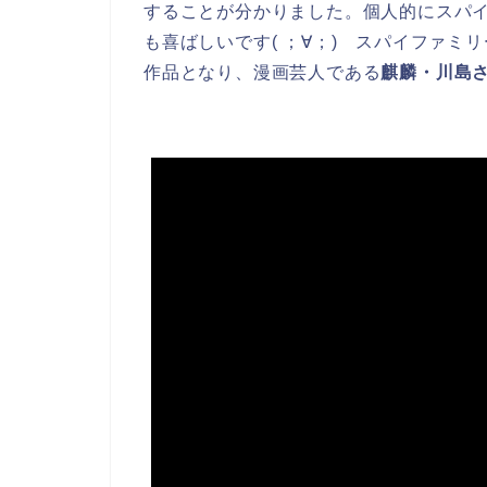
することが分かりました。個人的にスパ
も喜ばしいです( ；∀；) スパイファ
作品となり、漫画芸人である
麒麟・川島