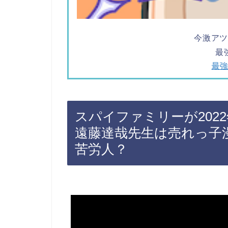
今激ア
最
最強
スパイファミリーが202
遠藤達哉先生は売れっ子
苦労人？