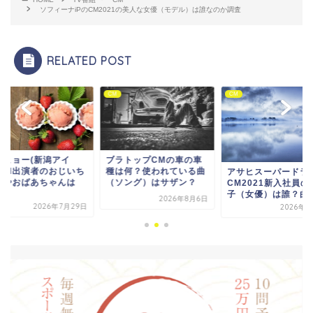
ソフィーナiPのCM2021の美人な女優（モデル）は誰なのか調査
RELATED POST
CM
CM
ラトップCMの車の車
セイヒョー(新潟アイ
は何？使われている曲
ス)CM出演者のおじ
アサヒスーパードライ
ソング）はサザン？
ゃんやおばあちゃん
CM2021新入社員の女の
誰...
子（女優）は誰？曲も...
2026年8月6日
2026年7月
2026年8月7日