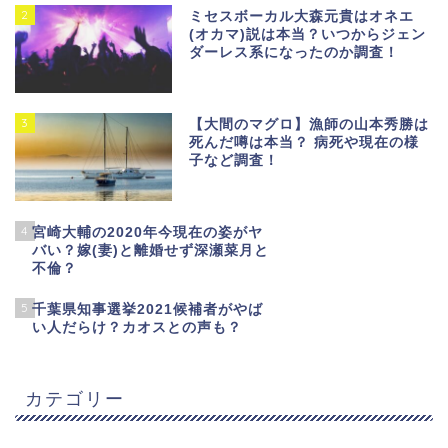
2
ミセスボーカル大森元貴はオネエ
(オカマ)説は本当？いつからジェン
ダーレス系になったのか調査！
3
【大間のマグロ】漁師の山本秀勝は
死んだ噂は本当？ 病死や現在の様
子など調査！
4
宮崎大輔の2020年今現在の姿がヤ
バい？嫁(妻)と離婚せず深瀬菜月と
不倫？
5
千葉県知事選挙2021候補者がやば
い人だらけ？カオスとの声も？
カテゴリー