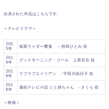
出演された作品はこちらです。
＜テレビドラマ＞
200
仮面ライダー響鬼 – 持田ひとみ 役
5年
201
グッドモーニング・コール 上原百合 役
6年
201
ラブラブエイリアン - 宇田川由日子 役
6年
201
連続テレビ小説 とと姉ちゃん - さくら 役
6年
＜映画＞