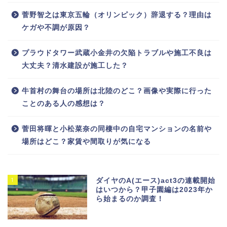
菅野智之は東京五輪（オリンピック）辞退する？理由は
ケガや不調が原因？
プラウドタワー武蔵小金井の欠陥トラブルや施工不良は
大丈夫？清水建設が施工した？
牛首村の舞台の場所は北陸のどこ？画像や実際に行った
ことのある人の感想は？
菅田将暉と小松菜奈の同棲中の自宅マンションの名前や
場所はどこ？家賃や間取りが気になる
1
ダイヤのA(エース)act3の連載開始
はいつから？甲子園編は2023年か
ら始まるのか調査！