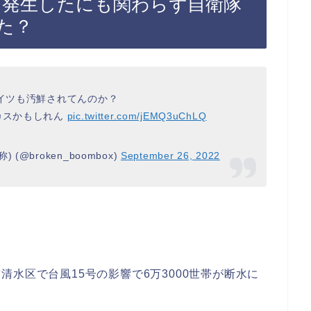
に発生したにも関わらず自衛隊
た？
コイツも汚鮮されてんのか？
カスかもしれん
pic.twitter.com/jEMQ3uChLQ
 (@broken_boombox)
September 26, 2022
岡市清水区で台風15号の影響で6万3000世帯が断水に