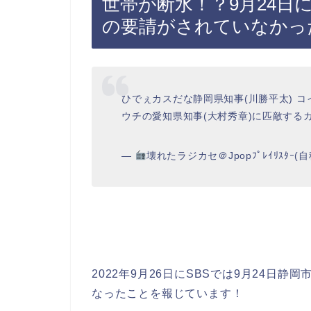
世帯が断水！？9月24日
の要請がされていなかっ
ひでぇカスだな静岡県知事(川勝平太) 
ウチの愛知県知事(大村秀章)に匹敵する
—
壊れたラジカセ＠Jpopﾌﾟﾚｲﾘｽﾀｰ(自称)
2022年9月26日にSBSでは9月24日静
なったことを報じています！