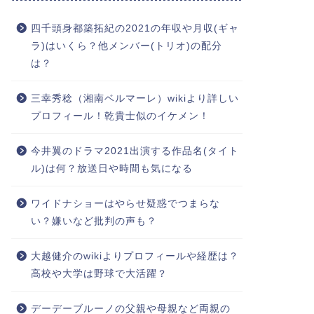
四千頭身都築拓紀の2021の年収や月収(ギャ
ラ)はいくら？他メンバー(トリオ)の配分
は？
三幸秀稔（湘南ベルマーレ）wikiより詳しい
プロフィール！乾貴士似のイケメン！
今井翼のドラマ2021出演する作品名(タイト
ル)は何？放送日や時間も気になる
ワイドナショーはやらせ疑惑でつまらな
い？嫌いなど批判の声も？
大越健介のwikiよりプロフィールや経歴は？
高校や大学は野球で大活躍？
デーデーブルーノの父親や母親など両親の