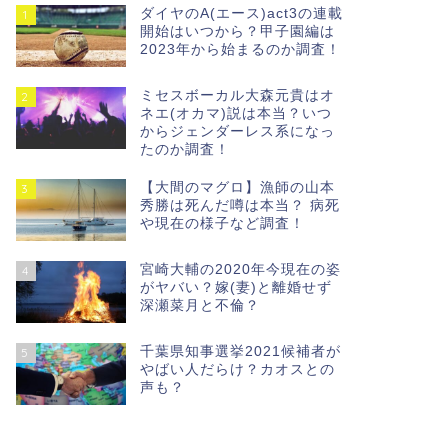
ダイヤのA(エース)act3の連載
1
開始はいつから？甲子園編は
2023年から始まるのか調査！
ミセスボーカル大森元貴はオ
2
ネエ(オカマ)説は本当？いつ
からジェンダーレス系になっ
たのか調査！
【大間のマグロ】漁師の山本
3
秀勝は死んだ噂は本当？ 病死
や現在の様子など調査！
宮崎大輔の2020年今現在の姿
4
がヤバい？嫁(妻)と離婚せず
深瀬菜月と不倫？
千葉県知事選挙2021候補者が
5
やばい人だらけ？カオスとの
声も？