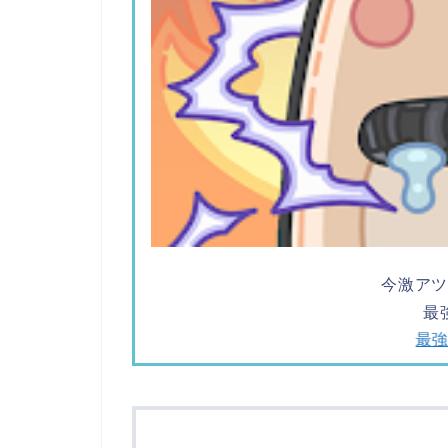
今激ア
最
最