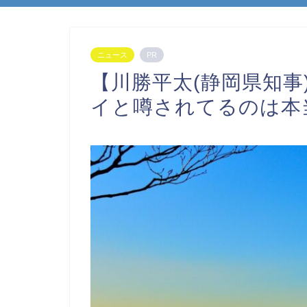
ニュース
PR
【川勝平太(静岡県知
イと噂されてるのは本