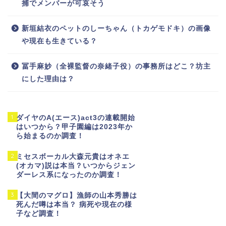
捕でメンバーが可哀そう
新垣結衣のペットのしーちゃん（トカゲモドキ）の画像
や現在も生きている？
冨手麻妙（全裸監督の奈緒子役）の事務所はどこ？坊主
にした理由は？
1
ダイヤのA(エース)act3の連載開始
はいつから？甲子園編は2023年か
ら始まるのか調査！
2
ミセスボーカル大森元貴はオネエ
(オカマ)説は本当？いつからジェン
ダーレス系になったのか調査！
3
【大間のマグロ】漁師の山本秀勝は
死んだ噂は本当？ 病死や現在の様
子など調査！