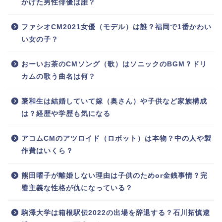
かけた男性俳優は誰？
ファシオCM2021女優（モデル）は誰？福岡で1番かわい
い女の子？
おーいお茶のCMソング（歌）はソニックのBGM？ドリ
カムの歌う曲名は何？
簗和生は結婚していて嫁（奥さん）や子供など家族構成
は？経歴や学歴も気になる
アコムCMのアツロイド（ロボット）は本物？中の人や製
作費はいくら？
熊田曜子が離婚しない理由は子供のためor金銭事情？完
璧主義な性格が仇になっている？
駒澤大学は箱根駅伝2022の出場を辞退する？石川拓慎逮