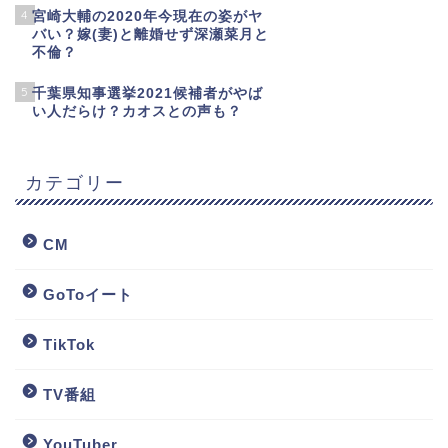
4
宮崎大輔の2020年今現在の姿がヤ
バい？嫁(妻)と離婚せず深瀬菜月と
不倫？
5
千葉県知事選挙2021候補者がやば
い人だらけ？カオスとの声も？
カテゴリー
CM
GoToイート
TikTok
TV番組
YouTuber