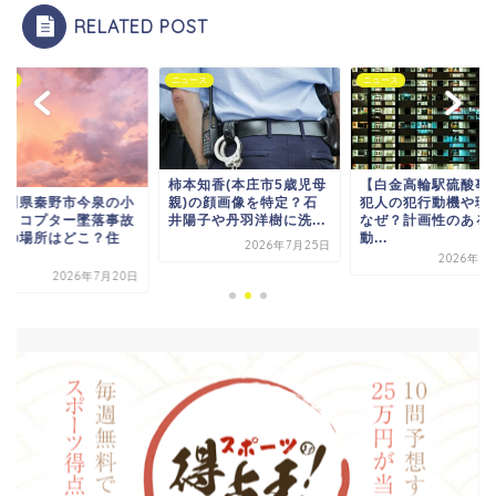
RELATED POST
ニュース
ニュース
ニュース
柿本知香(本庄市5歳児母
【白金高輪駅硫酸事件】
親)の顔画像を特定？石
犯人の犯行動機や理由は
の小
神奈川
井陽子や丹羽洋樹に洗...
なぜ？計画性のある行
事故
型ヘリ
動...
住
現場の
2026年7月25日
宅...
2026年7月19日
月20日