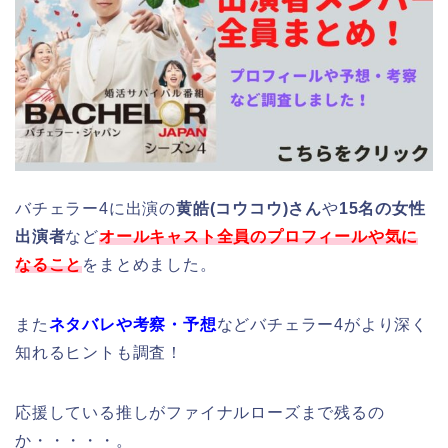
バチェラー4に出演の
黄皓(コウコウ)さん
や
15名の女性
出演者
など
オールキャスト全員のプロフィールや気に
なること
をまとめました。
また
ネタバレや考察・予想
などバチェラー4がより深く
知れるヒントも調査！
応援している推しがファイナルローズまで残るの
か・・・・・。