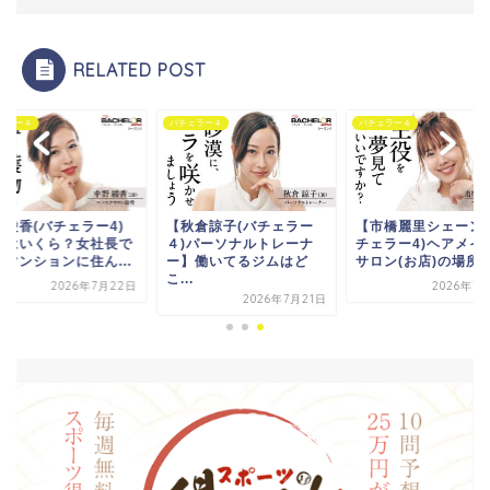
RELATED POST
ェラー４
バチェラー４
バチェラー４
野綾香(バチェラー4)
【秋倉諒子(バチェラー
【市橋麗里シェーン(
収はいくら？女社長で
４)パーソナルトレーナ
チェラー4)ヘアメイ
級マンションに住ん...
ー】働いてるジムはど
サロン(お店)の場所..
こ...
2026年7月22日
2026年7
2026年7月21日