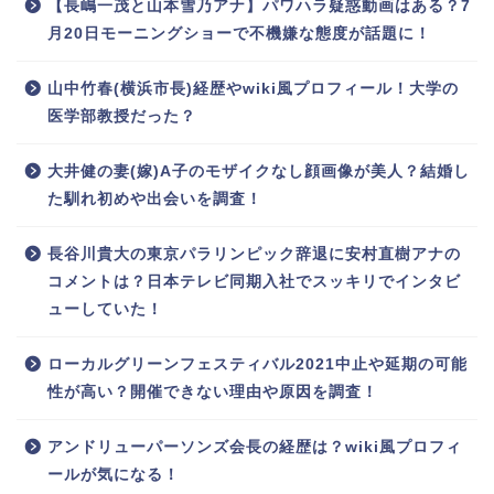
【長嶋一茂と山本雪乃アナ】パワハラ疑惑動画はある？7
月20日モーニングショーで不機嫌な態度が話題に！
山中竹春(横浜市長)経歴やwiki風プロフィール！大学の
医学部教授だった？
大井健の妻(嫁)A子のモザイクなし顔画像が美人？結婚し
た馴れ初めや出会いを調査！
長谷川貴大の東京パラリンピック辞退に安村直樹アナの
コメントは？日本テレビ同期入社でスッキリでインタビ
ューしていた！
ローカルグリーンフェスティバル2021中止や延期の可能
性が高い？開催できない理由や原因を調査！
アンドリューパーソンズ会長の経歴は？wiki風プロフィ
ールが気になる！