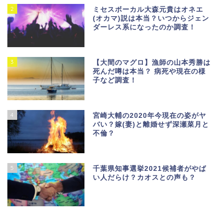
2
ミセスボーカル大森元貴はオネエ
(オカマ)説は本当？いつからジェン
ダーレス系になったのか調査！
3
【大間のマグロ】漁師の山本秀勝は
死んだ噂は本当？ 病死や現在の様
子など調査！
4
宮崎大輔の2020年今現在の姿がヤ
バい？嫁(妻)と離婚せず深瀬菜月と
不倫？
5
千葉県知事選挙2021候補者がやば
い人だらけ？カオスとの声も？