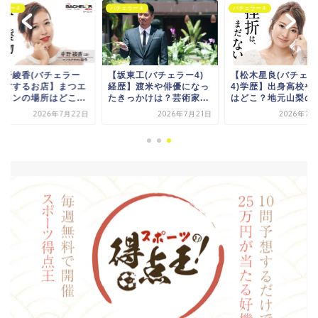
ェラー４
バチェラー４
バチェラー４
中野綾香(バチェラー
【坂東工(バチェラー4)
【松木星良(バチェラ
)経営するお店】まつエ
経歴】渡米や俳優になっ
4)学歴】出身高校や
サロンの場所はどこ...
たきっかけは？芸術家...
はどこ？地元山梨の学.
2026年7月22日
2026年7月21日
2026年7月