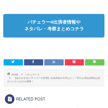
バチェラー4出演者情報や
ネタバレ・考察まとめコチラ
HOME
バチェラー４
【坂入みずき(バチェラー4)学歴】出身高校や大学はどこ？早口な理由(原因)は頭
がいいからなのか調査！
RELATED POST