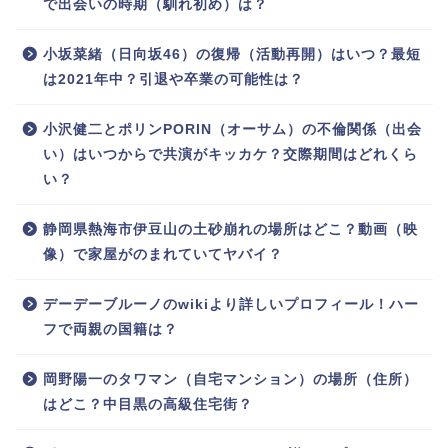
で出会いの時期（馴れ初め）は？
小坂菜緒（日向坂46）の復帰（活動再開）はいつ？最短
は2021年中？引退や卒業の可能性は？
小沢健二とポリンPORIN（オーサム）の不倫関係（出会
い）はいつからで共演がキッカケ？交際期間はどれくら
い？
静岡県熱海市伊豆山の土砂崩れの場所はどこ？動画（映
像）で家屋がのまれていてヤバイ？
デーデーブルーノのwikiより詳しいプロフィール！ハー
フで両親の国籍は？
岡野陽一のタワマン（自宅マンション）の場所（住所）
はどこ？中目黒の高級住宅街？