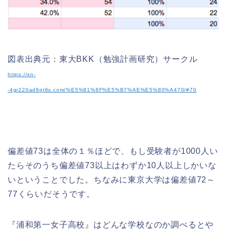
図表出典元：東大BKK（勉強計画研究）サークル
https://xn-
-4gr220ad9qt6s.com/%E5%81%8F%E5%B7%AE%E5%80%A470/#70
偏差値73は全体の１％ほどで、もし受験者が1000人い
たらそのうち偏差値73以上はわずか10人以上しかいな
いということでした。ちなみに東京大学は偏差値72～
77くらいだそうです。
『浦和第一女子高校』はどんな学校なのか調べるとや