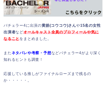
バチェラー4に出演の
黄皓(コウコウ)さん
や
15名の女性
出演者
など
オールキャスト全員のプロフィールや気に
なること
をまとめました。
また
ネタバレや考察・予想
などバチェラー4がより深く
知れるヒントも調査！
応援している推しがファイナルローズまで残るの
か・・・・・。