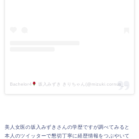
Bachelor4
坂入みずき きりちゃん(@mizuki.cornus_florida)がシェアした投稿
美人女医の坂入みずきさんの学歴ですが調べてみると
本人のツイッターで懇切丁寧に経歴情報をつぶやいて