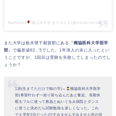
Bachelor4
坂入みずき きりちゃん(@mizuki.cornus_florida)がシェアした投稿
また大学は栃木県下都賀郡にある『
獨協医科大学医学
部
』で偏差値62．5でした。1年浪人の末に入ったとい
うことですが、1回目は受験を失敗してしまったのでし
ょうか？
1浪(生きてただけで御の字)→
獨協医科大学医学
部(希望叶わず一頻り落ち込んだあと奮起。長期休
暇をフルに使って救急とぬいぐるみ病院とダンス
に使うと決めたら試験勉強も楽しくなった。これ
でも学年2位だったの!すみませんすみません何の役