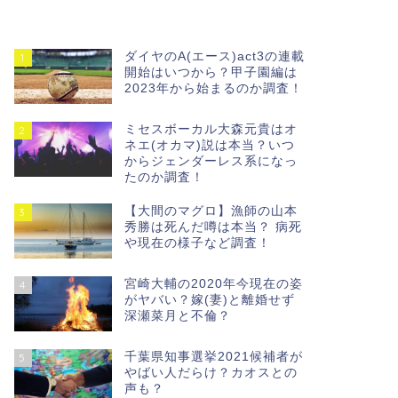
ダイヤのA(エース)act3の連載
1
開始はいつから？甲子園編は
2023年から始まるのか調査！
ミセスボーカル大森元貴はオ
2
ネエ(オカマ)説は本当？いつ
からジェンダーレス系になっ
たのか調査！
【大間のマグロ】漁師の山本
3
秀勝は死んだ噂は本当？ 病死
や現在の様子など調査！
宮崎大輔の2020年今現在の姿
4
がヤバい？嫁(妻)と離婚せず
深瀬菜月と不倫？
千葉県知事選挙2021候補者が
5
やばい人だらけ？カオスとの
声も？