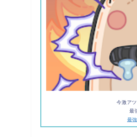
今激ア
最
最