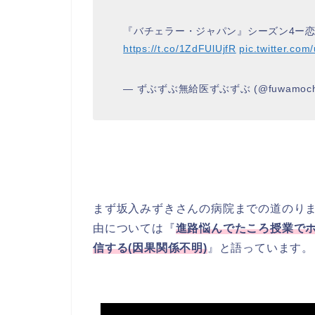
『バチェラー・ジャパン』シーズン4ー恋
https://t.co/1ZdFUlUjfR
pic.twitter.co
— ずぶずぶ無給医ずぶずぶ (@fuwamochi
まず坂入みずきさんの病院までの道のり
由については『
進路悩んでたころ授業で
信する(因果関係不明)
』と語っています。