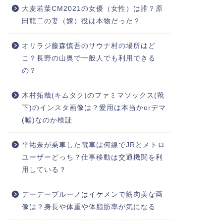
大麦若葉CM2021の女優（女性）は誰？原
田龍二の妻（嫁）役は本物だった？
オリラジ藤森慎吾のサウナ村の場所はど
こ？長野の山奥で一般人でも利用できる
の？
木村拓哉(キムタク)のファミマソックス(靴
下)のインスタ画像は？愛用は本当かorデマ
(嘘)なのか検証
平祐奈が乗車した電車は何線でJRとメトロ
ユーザーどっち？仕事移動は交通機関を利
用している？
デーデーブルーノはイケメンで筋肉美な画
像は？身長や体重や体脂肪率が気になる