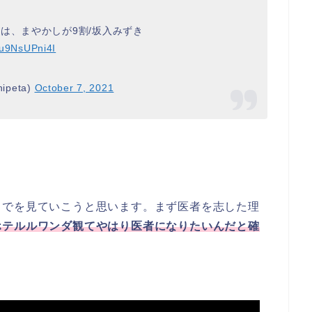
は、まやかしが9割/坂入みずき
m/u9NsUPni4I
peta)
October 7, 2021
までを見ていこうと思います。まず医者を志した理
ホテルルワンダ観てやはり医者になりたいんだと確