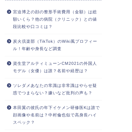
宮迫博之の顔の整形手術費用（金額）は総
額いくら？他の病院（クリニック）との値
段比較や口コミは？
炭火倶楽部（TikTok）のWiki風プロフィー
ル！年齢や身長など調査
資生堂アルティミューンCM2021の外国人
モデル（女優）は誰？名前や経歴は？
ソレダメあなたの常識は非常識はやらせ疑
惑でつまらない？嫌いなど批判の声も？
本田翼の彼氏の年下イケメン研修医Kは誰で
顔画像や名前は？中村倫也似で高身長ハイ
スペック？