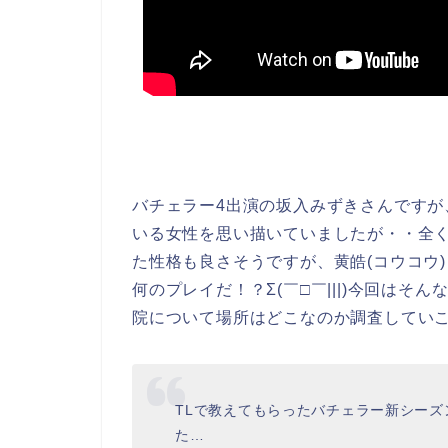
バチェラー4出演の坂入みずきさんです
いる女性を思い描いていましたが・・全
た性格も良さそうですが、黄皓(コウコウ
何のプレイだ！？Σ(￣□￣|||)今回は
院について場所はどこなのか調査してい
TLで教えてもらったバチェラー新シー
た…