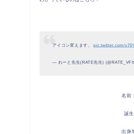
アイコン変えます。
pic.twitter.com/x7
— れーと先生(RATE先生) (@RATE_VF
名前
誕
出身