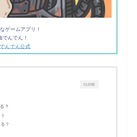
ツなゲームアプリ！
強でんでん！
強でんでん公式
CLOSE
る？
は？
いる？