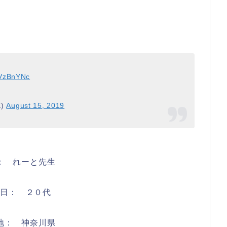
0VzBnYNc
X)
August 15, 2019
： れーと先生
生日： ２０代
地： 神奈川県