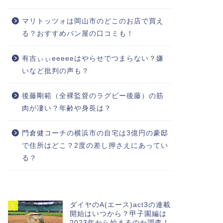
マリトッツォは岡山市のどこのお店で買え
る？おすすめパン屋の口コミも！
有吉ぃぃeeeeeはやらせでつまらない？嫌
いなど批判の声も？
後藤剛範（全裸監督のラグビー後藤）の筋
肉が凄い？年齢や身長は？
門倉健コーチの横浜市の自宅は3億円の豪邸
で住所はどこ？2度の差し押さえにあってい
る？
ダイヤのA(エース)act3の連載
1
開始はいつから？甲子園編は
2023年から始まるのか調査！