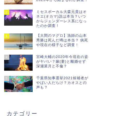
ミセスボーカル大森元貴はオ
2
ネエ(オカマ)説は本当？いつ
からジェンダーレス系になっ
たのか調査！
【大間のマグロ】漁師の山本
3
秀勝は死んだ噂は本当？ 病死
や現在の様子など調査！
宮崎大輔の2020年今現在の姿
4
がヤバい？嫁(妻)と離婚せず
深瀬菜月と不倫？
千葉県知事選挙2021候補者が
5
やばい人だらけ？カオスとの
声も？
カテゴリー