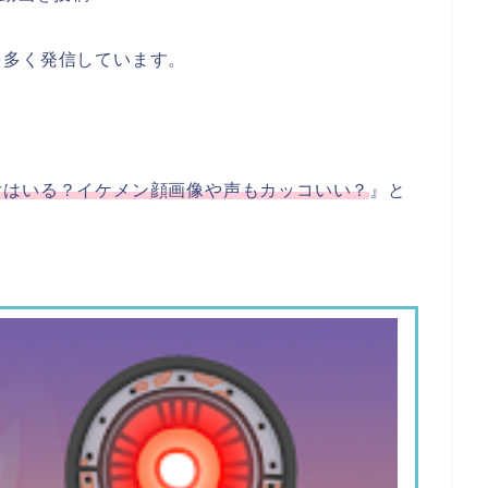
を多く発信しています。
。
女はいる？イケメン顔画像や声もカッコいい？
』と