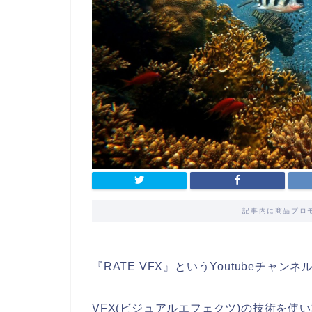
記事内に商品プロ
『
RATE VFX
』というYoutubeチャン
VFX(ビジュアルエフェクツ)の技術
を使い