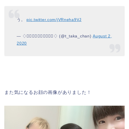
う。
pic.twitter.com/jVRneha9VJ
— ♢た⃟か⃟ち⃟ゃ⃟ん⃟♢ (@t_taka_chan)
August 2,
2020
また気になるお顔の画像がありました！