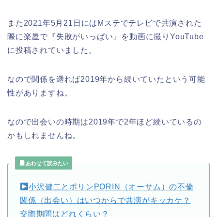
また2021年5月21日にはMステでテレビで共演された
際に楽屋で『失敗がいっぱい』を動画に撮りYouTube
に投稿されていました。
なので関係を遡れば2019年から続いていたという可能
性がありますね。
なので出会いの時期は2019年で2年ほど続いているの
かもしれませんね。
あわせて読みたい
小沢健二とポリンPORIN（オーサム）の不倫
関係（出会い）はいつからで共演がキッカケ？
交際期間はどれくらい？