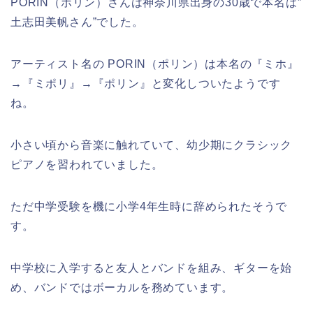
PORIN（ポリン）さんは神奈川県出身の30歳で本名は”
土志田美帆さん”でした。
アーティスト名の PORIN（ポリン）は本名の『ミホ』
→『ミポリ』→『ポリン』と変化しついたようです
ね。
小さい頃から音楽に触れていて、幼少期にクラシック
ピアノを習われていました。
ただ中学受験を機に小学4年生時に辞められたそうで
す。
中学校に入学すると友人とバンドを組み、ギターを始
め、バンドではボーカルを務めています。