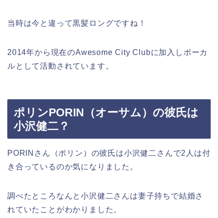
当時は今と違って黒髪ロングですね！
2014年から現在のAwesome City Clubに加入しボーカ
ルとして活動されています。
ポリンPORIN（オーサム）の彼氏は
小沢健二？
PORINさん（ポリン）の彼氏は小沢健二さんで2人は付
き合っているのか気になりました。
調べたところなんと小沢健二さんは妻子持ちで結婚さ
れていたことがわかりました。