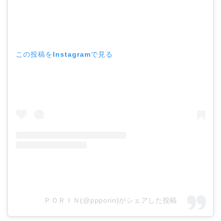
この投稿をInstagramで見る
ＰＯＲＩＮ(@ppporin)がシェアした投稿