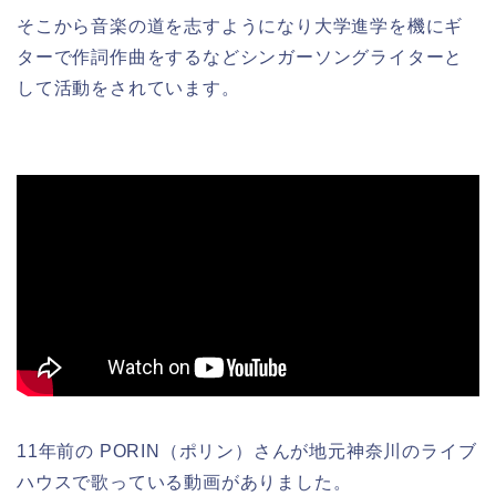
そこから音楽の道を志すようになり大学進学を機にギ
ターで作詞作曲をするなどシンガーソングライターと
して活動をされています。
11年前の PORIN（ポリン）さんが地元神奈川のライブ
ハウスで歌っている動画がありました。