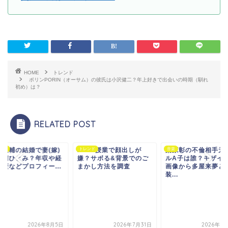
HOME
トレンド
ポリンPORIN（オーサム）の彼氏は小沢健二？年上好きで出会いの時期（馴れ
初め）は？
RELATED POST
oom授業で顔出しが
ンド
桑原彰の不倫相手元モデ
音楽
豊田大輔の結婚で妻(
トレンド
？サボる&背景でのご
ルA子は誰？モザイク顔
は星蘭ひとみ？年収
かし方法を調査
画像から多屋来夢と服
歴学歴などプロフィー.
装...
2026年7月31日
2026年7月19日
2026年8