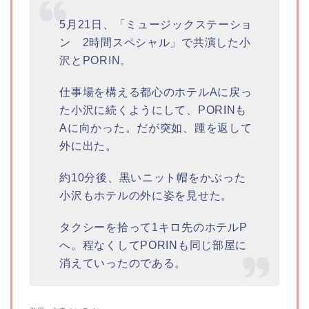
5月21日、「ミュージックステーショ
ン 2時間スペシャル」で共演した小
沢とPORIN。
仕事場を構える都心のホテルAに戻っ
た小沢に続くようにして、PORINも
Aに向かった。だが突如、踵を返して
外に出た。
約10分後、黒いニット帽をかぶった
小沢もホテルの外に姿を見せた。
タクシーを拾って1キロ先のホテルP
へ。程なくしてPORINも同じ部屋に
消えていったのである。