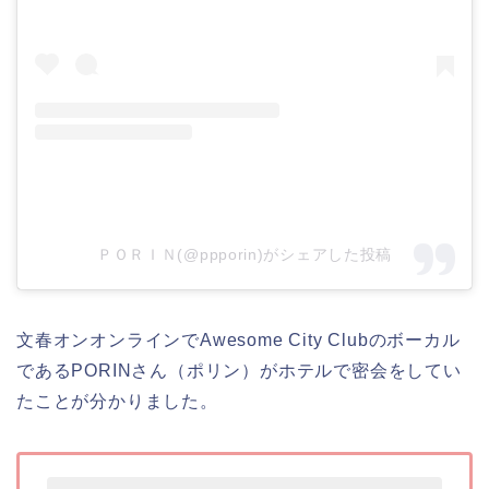
ＰＯＲＩＮ(@ppporin)がシェアした投稿
文春オンオンラインでAwesome City Clubのボーカル
であるPORINさん（ポリン）がホテルで密会をしてい
たことが分かりました。