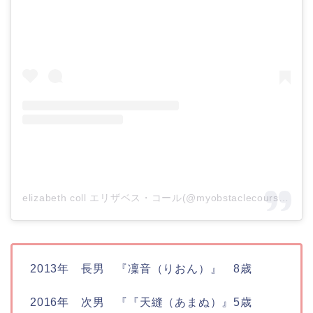
elizabeth coll エリザベス・コール(@myobstaclecourse)がシェアした投稿
2013年 長男 『凜音（りおん）』 8歳
2016年 次男 『『天縫（あまぬ）』5歳