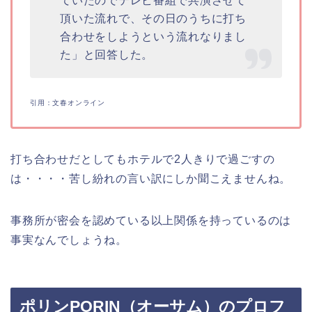
ていたのでテレビ番組で共演させて
頂いた流れで、その日のうちに打ち
合わせをしようという流れなりまし
た」と回答した。
引用：文春オンライン
打ち合わせだとしてもホテルで2人きりで過ごすの
は・・・・苦し紛れの言い訳にしか聞こえませんね。
事務所が密会を認めている以上関係を持っているのは
事実なんでしょうね。
ポリンPORIN（オーサム）のプロフ