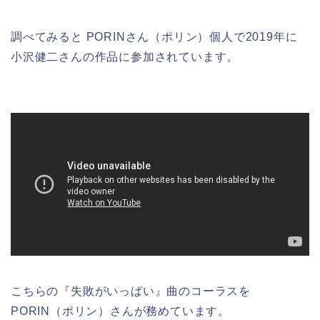
調べてみると PORINさん（ポリン）個人で2019年に
小沢健二さんの作品に参加されています。
こちらの『失敗がいっぱい』曲のコーラスを
PORIN（ポリン）さんが務めています。