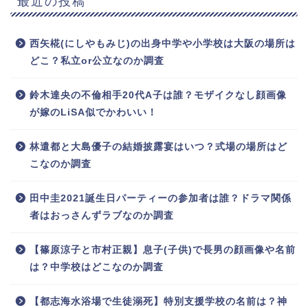
最近の投稿
西矢椛(にしやもみじ)の出身中学や小学校は大阪の場所は
どこ？私立or公立なのか調査
鈴木達央の不倫相手20代A子は誰？モザイクなし顔画像
が嫁のLiSA似でかわいい！
林遣都と大島優子の結婚披露宴はいつ？式場の場所はど
こなのか調査
田中圭2021誕生日パーティーの参加者は誰？ドラマ関係
者はおっさんずラブなのか調査
【篠原涼子と市村正親】息子(子供)で長男の顔画像や名前
は？中学校はどこなのか調査
【都志海水浴場で生徒溺死】特別支援学校の名前は？神