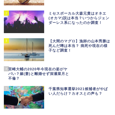
2
ミセスボーカル大森元貴はオネエ
(オカマ)説は本当？いつからジェン
ダーレス系になったのか調査！
3
【大間のマグロ】漁師の山本秀勝は
死んだ噂は本当？ 病死や現在の様
子など調査！
4
宮崎大輔の2020年今現在の姿がヤ
バい？嫁(妻)と離婚せず深瀬菜月と
不倫？
5
千葉県知事選挙2021候補者がやば
い人だらけ？カオスとの声も？