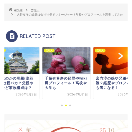
HOME
芸能人
大野友洋の経歴は会社社長でマネージャー？年齢やプロフィールを調査してみた
RELATED POST
YouTuber
人
芸能人
葉有希奈の経歴やwiki
宮内淳の娘や兄弟や妻は
浪花ほのかの母親(浪
プロフィール！高校や
誰？経歴やプロフィール
裕子)は親バカ？父親
学も
も気になる！
兄弟など家族構成は
2026年8月1日
2026年8月2日
2026年8