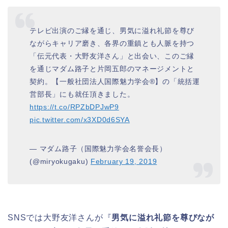
テレビ出演のご縁を通じ、男気に溢れ礼節を尊び
ながらキャリア磨き、各界の重鎮とも人脈を持つ
「伝元代表・大野友洋さん」と出会い、このご縁
を通じマダム路子と片岡五郎のマネージメントと
契約。【一般社団法人国際魅力学会®】の「統括運
営部長」にも就任頂きました。
https://t.co/RPZbDPJwP9
pic.twitter.com/x3XD0d6SYA
— マダム路子（国際魅力学会名誉会長）
(@miryokugaku)
February 19, 2019
SNSでは大野友洋さんが『
男気に溢れ礼節を尊びなが