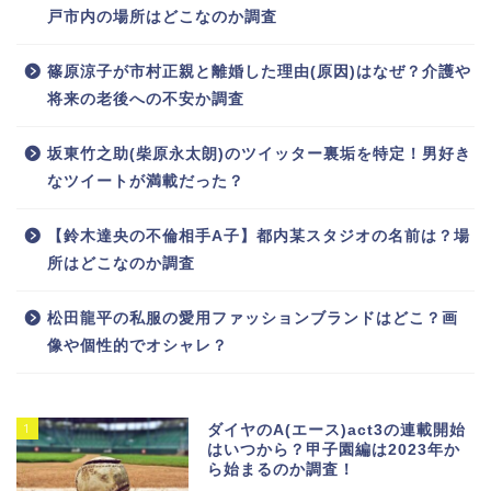
戸市内の場所はどこなのか調査
篠原涼子が市村正親と離婚した理由(原因)はなぜ？介護や
将来の老後への不安か調査
坂東竹之助(柴原永太朗)のツイッター裏垢を特定！男好き
なツイートが満載だった？
【鈴木達央の不倫相手A子】都内某スタジオの名前は？場
所はどこなのか調査
松田龍平の私服の愛用ファッションブランドはどこ？画
像や個性的でオシャレ？
1
ダイヤのA(エース)act3の連載開始
はいつから？甲子園編は2023年か
ら始まるのか調査！