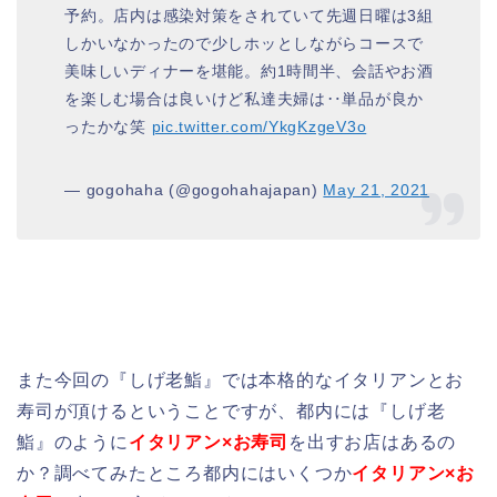
予約。店内は感染対策をされていて先週日曜は3組
しかいなかったので少しホッとしながらコースで
美味しいディナーを堪能。約1時間半、会話やお酒
を楽しむ場合は良いけど私達夫婦は‥単品が良か
ったかな笑
pic.twitter.com/YkgKzgeV3o
— gogohaha (@gogohahajapan)
May 21, 2021
また今回の『しげ老鮨』では本格的なイタリアンとお
寿司が頂けるということですが、都内には『しげ老
鮨』のように
イタリアン×お寿司
を出すお店はあるの
か？調べてみたところ都内にはいくつか
イタリアン×お