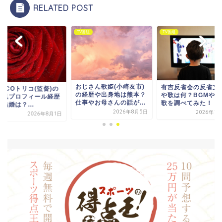
RELATED POST
番組
TV番組
TV番組
おじさん歌姫(小崎友市)
有吉反省会の反省文
RICOトリコ(監督)の
の経歴や出身地は熊本？
や歌は何？BGMや挿
iki風プロフィール経歴
仕事やお母さんの話が...
歌を調べてみた！
結婚は？...
2026年8月5日
2026年7
2026年8月1日