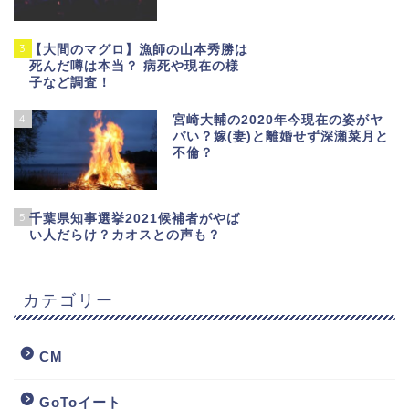
3
【大間のマグロ】漁師の山本秀勝は
死んだ噂は本当？ 病死や現在の様
子など調査！
4
宮崎大輔の2020年今現在の姿がヤ
バい？嫁(妻)と離婚せず深瀬菜月と
不倫？
5
千葉県知事選挙2021候補者がやば
い人だらけ？カオスとの声も？
カテゴリー
CM
GoToイート