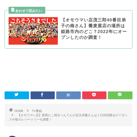
【オモウマい店茂三郎40番目弟
子の南さん】蕎麦屋店の場所は
姫路市内のどこ？2022年にオー
プンしたのか調査！
HOME
TV番組
【オモウマい店】群馬たこ焼きべんてんの店主伊藤さんは１日何回踊るの？ダン
スや歌のレパートリーを調査！