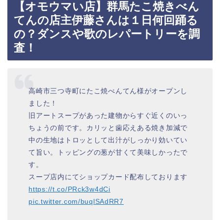
【オモウマい店】群馬たこ焼きべん
てんの店主伊藤さんは１日何回踊る
の？ダンスや歌のレパートリーを調
査！
高崎市三つ寺町にたこ焼べんてん様がオープンし
ました！
旧アートスープがあった建物からすぐ近くのいっ
ちょうの前です。カリッと歯応えある焼き加減で
中の生地はトロッとして出汁がしっかり効いてい
て旨い。トッピングの葱が甘くて美味しかったで
す。
スープ店内にてショップカード配布しております
https://t.co/PRck3w4dCi
pic.twitter.com/buqlSAdRR7