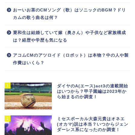
おーいお茶のCMソング（歌）はソニックのBGM？ドリ
カムの歌う曲名は何？
簗和生は結婚していて嫁（奥さん）や子供など家族構成
は？経歴や学歴も気になる
アコムCMのアツロイド（ロボット）は本物？中の人や製
作費はいくら？
1
ダイヤのA(エース)act3の連載開始
はいつから？甲子園編は2023年か
ら始まるのか調査！
2
ミセスボーカル大森元貴はオネエ
(オカマ)説は本当？いつからジェン
ダーレス系になったのか調査！