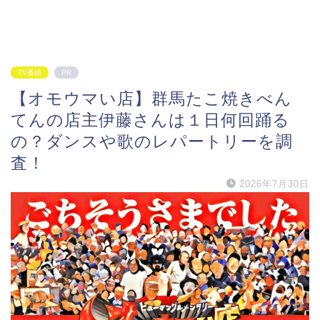
TV番組
PR
【オモウマい店】群馬たこ焼きべん
てんの店主伊藤さんは１日何回踊る
の？ダンスや歌のレパートリーを調
査！
2026年7月30日