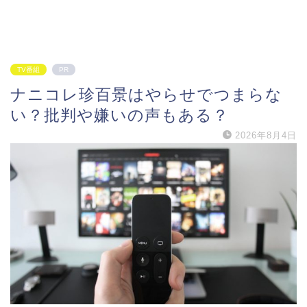
TV番組
PR
ナニコレ珍百景はやらせでつまらな
い？批判や嫌いの声もある？
2026年8月4日