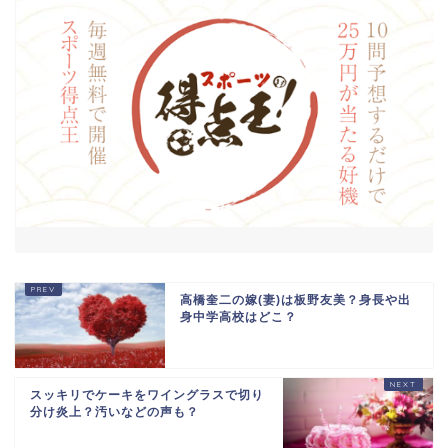
高橋奎二の嫁(妻)は板野友美？身長や出
身中学高校はどこ？
スッキリでケーキをワイングラスで切り
分け炎上？汚いなどの声も？