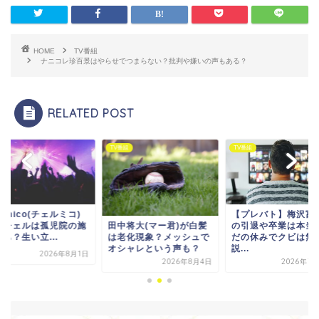
HOME
TV番組
ナニコレ珍百景はやらせでつまらない？批判や嫌いの声もある？
RELATED POST
番組
TV番組
TV番組
【プレバト】梅沢富美男
chelmico(チェルミ
中将大(マー君)が白髪
の引退や卒業は本当？た
レイチェルは孤児院
老化現象？メッシュで
だの休みでクビは無い
設育ち？生い立...
シャレという声も？
説...
2026年8
2026年8月4日
2026年7月30日