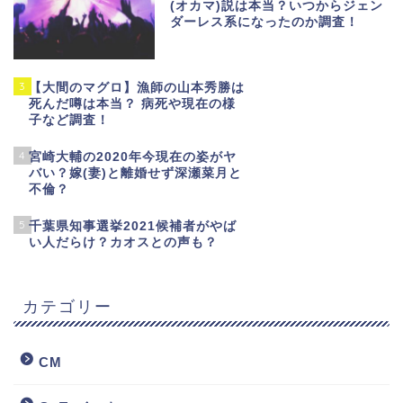
(オカマ)説は本当？いつからジェン
ダーレス系になったのか調査！
3
【大間のマグロ】漁師の山本秀勝は
死んだ噂は本当？ 病死や現在の様
子など調査！
4
宮崎大輔の2020年今現在の姿がヤ
バい？嫁(妻)と離婚せず深瀬菜月と
不倫？
5
千葉県知事選挙2021候補者がやば
い人だらけ？カオスとの声も？
カテゴリー
CM