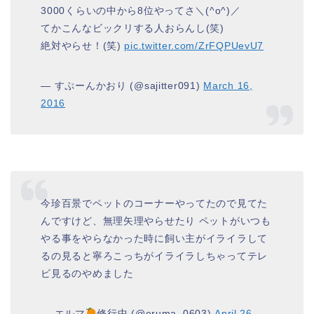
3000くらいの中から8位やってさ＼(^o^)／
てかこんなビックリする人おらんし(笑)
絶対やらせ！(笑)
pic.twitter.com/ZrFQPUevU7
— すぷーんかおり (@sajitter091)
March 16,
2016
今珍百景でペットのコーナーやってたので見てた
んですけど、無理矢理やらせたり ペットがいつも
やる事をやらなかった時に飼い主がイライラして
るの見ると寧ろこっちがイライラしちゃってテレ
ビ見るのやめました
— エルマ
修行中 (@eruma_0603)
April 26,