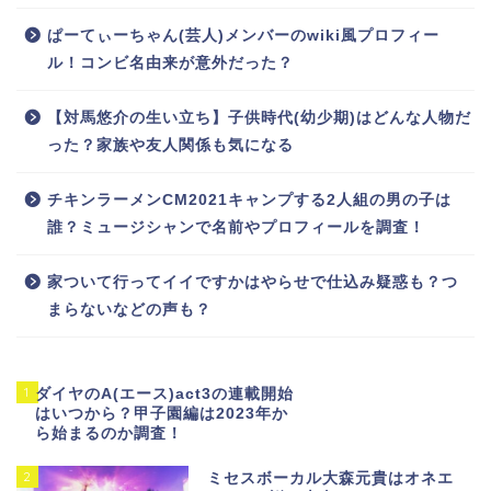
ぱーてぃーちゃん(芸人)メンバーのwiki風プロフィー
ル！コンビ名由来が意外だった？
【対馬悠介の生い立ち】子供時代(幼少期)はどんな人物だ
った？家族や友人関係も気になる
チキンラーメンCM2021キャンプする2人組の男の子は
誰？ミュージシャンで名前やプロフィールを調査！
家ついて行ってイイですかはやらせで仕込み疑惑も？つ
まらないなどの声も？
1
ダイヤのA(エース)act3の連載開始
はいつから？甲子園編は2023年か
ら始まるのか調査！
2
ミセスボーカル大森元貴はオネエ