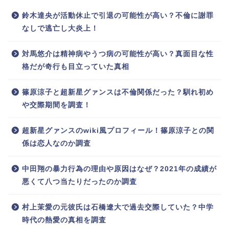
鈴木達央が活動休止で引退の可能性が高い？不倫に謝罪
なしで逃亡し大炎上！
対馬悠介は精神病やうつ病の可能性が高い？真面目な性
格だが奇行も目立っていた真相
篠原涼子と超新星グァンスは不倫関係だった？馴れ初め
や交際期間を調査！
超新星グァンスのwiki風プロフィール！篠原涼子との関
係は恋人なのか調査
中田翔の暴力行為の理由や原因はなぜ？2021年の成績が
悪くて八つ当たりだったのか調査
村上茉愛の元彼氏は石橋遼大で過去交際していた？中学
時代の熱愛の真相を調査