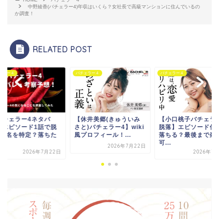
中野綾香(バチェラー4)年収はいくら？女社長で高級マンションに住んでいるの
か調査！
RELATED POST
ェラー４
バチェラー４
バチェラー４
休井美郷(きゅういみ
【小口桃子バチェラー4
【バチェラー4ネタ
)バチェラー4】wiki
脱落】エピソード何話で
レ】エピソード1話
ロフィール！...
落ちる？最後まで残る
落者2名を特定？落
可...
の...
2026年7月22日
2026年7月21日
2026年7月