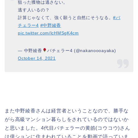
狙った獲物は逃さない。
逃す人いるの？
計算じゃなくて、強く願うと自然にそうなる。
#バ
チェラー4
#中野綾香
pic.twitter.com/lcHMSgK4cm
— 中野綾香
バチェラー4 (@nakanoooayaka)
October 14, 2021
また中野綾香さんは経営者ということなので、勝手な
がら高級マンション暮らしをされているのではないか
と思いました。4代目バチェラーの黄皓(コウコウ)さん
は億ションに住まわれていることを動画で語っていま