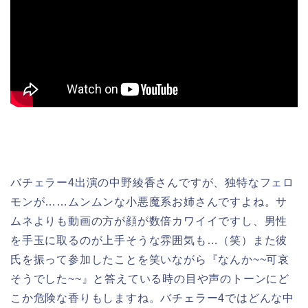
バチェラー4出演の中野綾香さんですが、独特なフェロ
モンが……ムンムンな小悪魔系お姉さんですよね。サ
ムネよりも動画の方が顔が数倍カワイイですし、男性
を手玉に取るのが上手そうな雰囲気も…（笑）また彼
氏を振って参加したことを笑いながら『なんか~~可哀
そうでした~~』と答えている時の目や声のトーンにど
こか危険な香りもしますね。バチェラー4ではどんな中