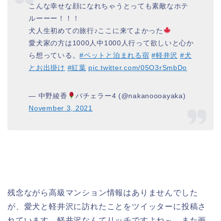
こんな幸せな顔になれちゃうとっても素敵なホテ
ルーーー！！！
犬人生初めての旅行♪ここに来てよかった
愛犬家の方は1000人中1000人行って欲しいと心か
ら想っている。
#ペットと泊まれる宿
#軽井沢
#犬
とお出掛け
#紅葉
pic.twitter.com/05O3rSmbDo
— 中野綾香
バチェラー4 (@nakanoooayaka)
November 3, 2021
残念ながら高級マンション情報はありませんでした
が、愛犬と軽井沢に訪れたことをツイッターに投稿さ
れています。軽井沢なんてリッチですよね～。また画