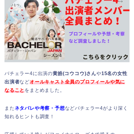
バチェラー4に出演の
黄皓(コウコウ)さん
や
15名の女性
出演者
など
オールキャスト全員のプロフィールや気に
なること
をまとめました。
また
ネタバレや考察・予想
などバチェラー4がより深く
知れるヒントも調査！