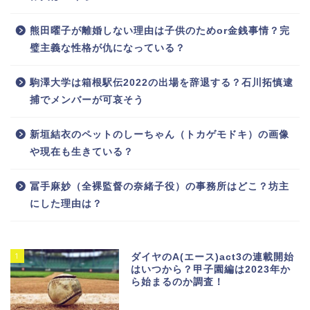
熊田曜子が離婚しない理由は子供のためor金銭事情？完
璧主義な性格が仇になっている？
駒澤大学は箱根駅伝2022の出場を辞退する？石川拓慎逮
捕でメンバーが可哀そう
新垣結衣のペットのしーちゃん（トカゲモドキ）の画像
や現在も生きている？
冨手麻妙（全裸監督の奈緒子役）の事務所はどこ？坊主
にした理由は？
1
ダイヤのA(エース)act3の連載開始
はいつから？甲子園編は2023年か
ら始まるのか調査！