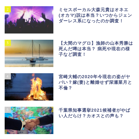
2
ミセスボーカル大森元貴はオネエ
(オカマ)説は本当？いつからジェン
ダーレス系になったのか調査！
3
【大間のマグロ】漁師の山本秀勝は
死んだ噂は本当？ 病死や現在の様
子など調査！
4
宮崎大輔の2020年今現在の姿がヤ
バい？嫁(妻)と離婚せず深瀬菜月と
不倫？
5
千葉県知事選挙2021候補者がやば
い人だらけ？カオスとの声も？