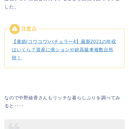
した。
【黄皓(コウコウ)バチェラー4】最新2021の年収
はいくら？資産に億ションや超高級車複数台所
持！
なので中野綾香さんもリッチな暮らしぶりを調べてみ
ると‥‥