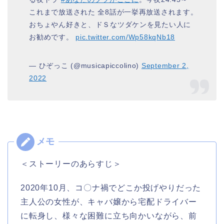
これまで放送された 全8話が一挙再放送されます。
おちょやん好きと、ドＳなツダケンを見たい人に
お勧めです。
pic.twitter.com/Wp58kqNb18
— ひぞっこ (@musicapiccolino)
September 2,
2022
＜ストーリーのあらすじ＞
2020年10月、コ〇ナ禍でどこか投げやりだった
主人公の女性が、キャバ嬢から宅配ドライバー
に転身し、様々な困難に立ち向かいながら、前