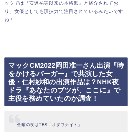
ックでは『安達祐実以来の本格派』と紹介されてお
り、女優としても演技力で注目されているみたいです
ね！
マックCM2022岡田准一さん出演『時
をかけるバーガー』で共演した女
優・仁村紗和の出演作品は？NHK夜
ドラ『あなたのブツが、ここに』で
主役を務めていたのか調査！
金曜の夜はTBS「オザワナイト」