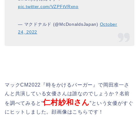
pic.twitter.com/VZPFtVRxno
— マクドナルド (@McDonaldsJapan)
October
24, 2022
マックCM2022『時をかけるバーガー』で岡田准一さ
んと共演している女優さんは誰なのでしょうか？名前
仁村紗和さん
を調べてみると”
”という女優がすぐ
にヒットしました。顔画像はこちらです！