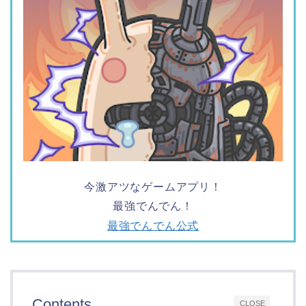
今激アツなゲームアプリ！
最強でんでん！
最強でんでん公式
Contents
CLOSE