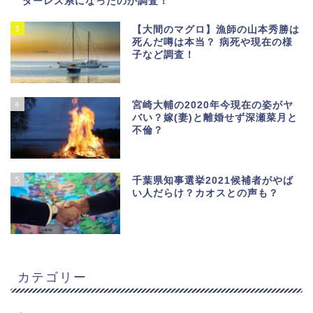
ダーレス系になったのか調査！
3
【大間のマグロ】漁師の山本秀勝は
死んだ噂は本当？ 病死や現在の様
子など調査！
4
宮崎大輔の2020年今現在の姿がヤ
バい？嫁(妻)と離婚せず深瀬菜月と
不倫？
5
千葉県知事選挙2021候補者がやば
い人だらけ？カオスとの声も？
カテゴリー