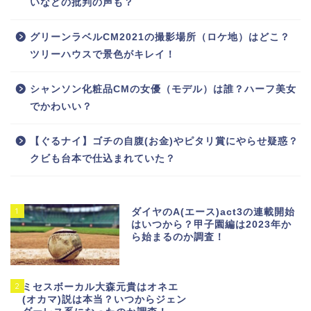
いなどの批判の声も？
グリーンラベルCM2021の撮影場所（ロケ地）はどこ？
ツリーハウスで景色がキレイ！
シャンソン化粧品CMの女優（モデル）は誰？ハーフ美女
でかわいい？
【ぐるナイ】ゴチの自腹(お金)やピタリ賞にやらせ疑惑？
クビも台本で仕込まれていた？
1
ダイヤのA(エース)act3の連載開始
はいつから？甲子園編は2023年か
ら始まるのか調査！
2
ミセスボーカル大森元貴はオネエ
(オカマ)説は本当？いつからジェン