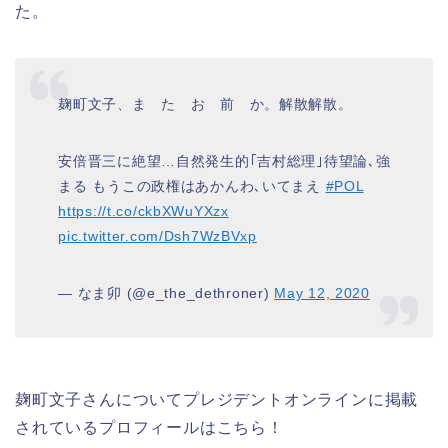
た。
麹町文子、ま た お 前 か。解散解散。
安倍晋三に絶望…自然発生的｢吉村総理｣待望論､強
まる もうこの政権はあかんわ､いてまえ
#POL
https://t.co/ckbXWuYXzx
pic.twitter.com/Dsh7WzBVxp
— なま卯 (@e_the_dethroner)
May 12, 2020
麹町文子さんについてプレジデントオンラインに掲載
されているプロフィールはこちら！