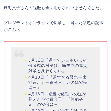
麹町文子さんの経歴も全く明かされいませんでした。
プレジデントオンラインで執筆し、書いた話題の記事
がこちら
3月31日「遅くてショボい…安
倍政権の対策は、民主党の震災
対策と変わらない」
4月10日「『遅すぎる緊急事態
宣言…』一番恐ろしいのは安倍
晋三」
4月16日「危機で総理への道が
見えた小池百合子、『無能確
定』の安倍晋三
4月22日「これが最強布陣『橋