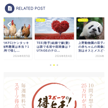
RELATED POST
番組
トレンド
トレンド
EE(歌手)結婚で嫁(妻)
上野動物園の双子パンダ
LINEのKFC(ケン
誰で名前や顔画像は？
の赤ちゃんの画像は？性
ー)の無料懸賞は本
TAGEのテロ...
別はオスとメスどっち？
年分無料で怪し...
2026年8月4日
2026年7月16日
2026年