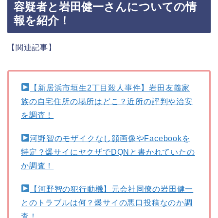
容疑者と岩田健一さんについての情
報を紹介！
【関連記事】
【新居浜市垣生2丁目殺人事件】岩田友義家
族の自宅住所の場所はどこ？近所の評判や治安
を調査！
河野智のモザイクなし顔画像やFacebookを
特定？爆サイにヤクザでDQNと書かれていたの
か調査！
【河野智の犯行動機】元会社同僚の岩田健一
とのトラブルは何？爆サイの悪口投稿なのか調
査！