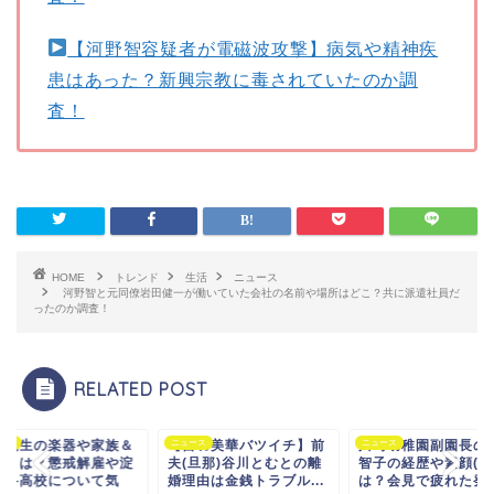
【河野智容疑者が電磁波攻撃】病気や精神疾
患はあった？新興宗教に毒されていたのか調
査！
HOME
トレンド
生活
ニュース
河野智と元同僚岩田健一が働いていた会社の名前や場所はどこ？共に派遣社員だ
ったのか調査！
RELATED POST
吉羽美華バツイチ】前
ース
川崎幼稚園副園長の杉本
ニュース
丸谷先生の楽器や家
トレンド
(旦那)谷川とむとの離
智子の経歴や素顔(性格)
激怒とは？懲戒解雇
理由は金銭トラブル...
は？会見で疲れた発言...
川工科高校について