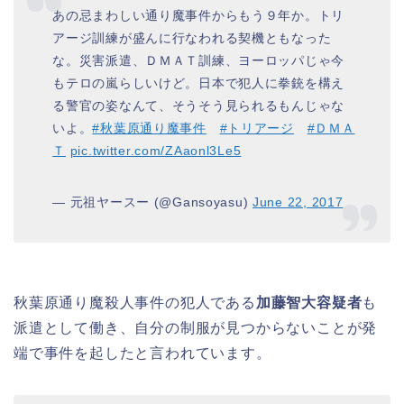
あの忌まわしい通り魔事件からもう９年か。トリ
アージ訓練が盛んに行なわれる契機ともなった
な。災害派遣、ＤＭＡＴ訓練、ヨーロッパじゃ今
もテロの嵐らしいけど。日本で犯人に拳銃を構え
る警官の姿なんて、そうそう見られるもんじゃな
いよ。
#秋葉原通り魔事件
#トリアージ
#ＤＭＡ
Ｔ
pic.twitter.com/ZAaonl3Le5
— 元祖ヤースー (@Gansoyasu)
June 22, 2017
秋葉原通り魔殺人事件の犯人である
加藤智大容疑者
も
派遣として働き、自分の制服が見つからないことが発
端で事件を起したと言われています。