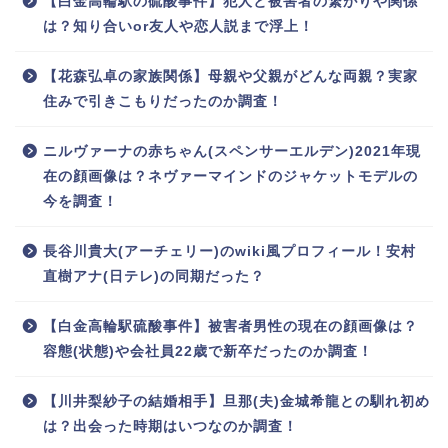
【白金高輪駅の硫酸事件】犯人と被害者の繋がりや関係
は？知り合いor友人や恋人説まで浮上！
【花森弘卓の家族関係】母親や父親がどんな両親？実家
住みで引きこもりだったのか調査！
ニルヴァーナの赤ちゃん(スペンサーエルデン)2021年現
在の顔画像は？ネヴァーマインドのジャケットモデルの
今を調査！
長谷川貴大(アーチェリー)のwiki風プロフィール！安村
直樹アナ(日テレ)の同期だった？
【白金高輪駅硫酸事件】被害者男性の現在の顔画像は？
容態(状態)や会社員22歳で新卒だったのか調査！
【川井梨紗子の結婚相手】旦那(夫)金城希龍との馴れ初め
は？出会った時期はいつなのか調査！