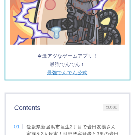
今激アツなゲームアプリ！
最強でんでん！
最強でんでん公式
Contents
CLOSE
愛媛県新居浜市垣生2丁目で岩田友義さん
家族を3人殺害！河野智容疑者と3男の岩田