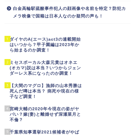
白金高輪駅硫酸事件犯人の顔画像や名前を特定？防犯カ
メラ映像で国籍は日本人なのか疑問の声も！
1
ダイヤのA(エース)act3の連載開始
はいつから？甲子園編は2023年か
ら始まるのか調査！
2
ミセスボーカル大森元貴はオネエ
(オカマ)説は本当？いつからジェン
ダーレス系になったのか調査！
3
【大間のマグロ】漁師の山本秀勝は
死んだ噂は本当？ 病死や現在の様
子など調査！
4
宮崎大輔の2020年今現在の姿がヤ
バい？嫁(妻)と離婚せず深瀬菜月と
不倫？
5
千葉県知事選挙2021候補者がやば