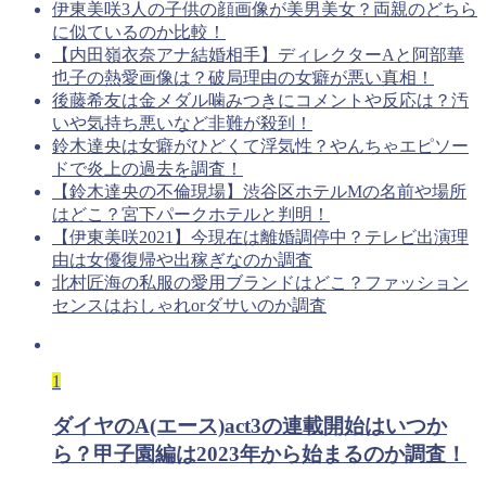
伊東美咲3人の子供の顔画像が美男美女？両親のどちら
に似ているのか比較！
【内田嶺衣奈アナ結婚相手】ディレクターAと阿部華
也子の熱愛画像は？破局理由の女癖が悪い真相！
後藤希友は金メダル噛みつきにコメントや反応は？汚
いや気持ち悪いなど非難が殺到！
鈴木達央は女癖がひどくて浮気性？やんちゃエピソー
ドで炎上の過去を調査！
【鈴木達央の不倫現場】渋谷区ホテルMの名前や場所
はどこ？宮下パークホテルと判明！
【伊東美咲2021】今現在は離婚調停中？テレビ出演理
由は女優復帰や出稼ぎなのか調査
北村匠海の私服の愛用ブランドはどこ？ファッション
センスはおしゃれorダサいのか調査
1
ダイヤのA(エース)act3の連載開始はいつか
ら？甲子園編は2023年から始まるのか調査！