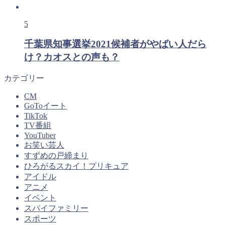
5
千葉県知事選挙2021候補者がやばい人だら
け？カオスとの声も？
カテゴリー
CM
GoToイート
TikTok
TV番組
YouTuber
お笑い芸人
すずめの戸締まり
ひろがるスカイ！プリキュア
アイドル
アニメ
イベント
スパイファミリー
スポーツ