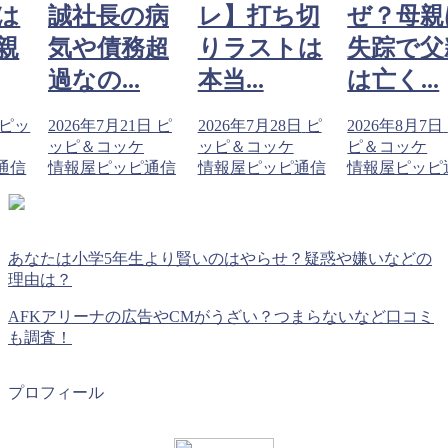
は
誠社長の病
レ】打ち切
ぜ？母親
親
気や債務超
りラストは
失踪で父
過なの...
本当...
は亡く...
ピッ
2026年7月21日
ピ
2026年7月28日
ピ
2026年8月7日
ッピ＆コッケ
ッピ＆コッケ
ピ＆コッケ
通信
情報屋ピッピ通信
情報屋ピッピ通信
情報屋ピッピ
あなたは小学5年生より賢いのはやらせ？疑惑や嫌いなどの
理由は？
AFKアリーナの広告やCMがうざい？つまらないなど口コミ
も調査！
プロフィール