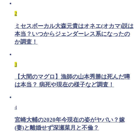
2
ミセスボーカル大森元貴はオネエ(オカマ)説は
本当？いつからジェンダーレス系になったの
か調査！
3
【大間のマグロ】漁師の山本秀勝は死んだ噂
は本当？ 病死や現在の様子など調査！
4
宮崎大輔の2020年今現在の姿がヤバい？嫁
(妻)と離婚せず深瀬菜月と不倫？