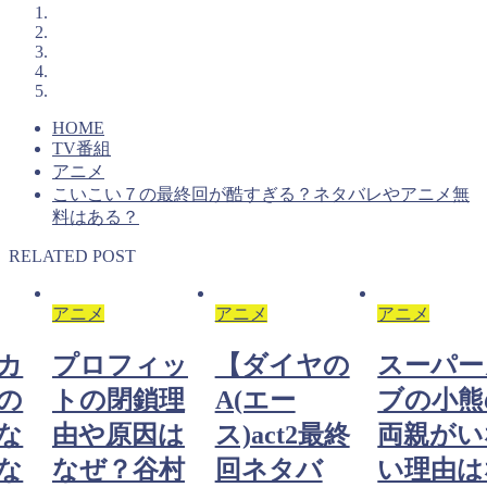
HOME
TV番組
アニメ
こいこい７の最終回が酷すぎる？ネタバレやアニメ無
料はある？
RELATED POST
アニメ
アニメ
アニメ
カ
プロフィッ
【ダイヤの
スーパー
の
トの閉鎖理
A(エー
ブの小熊
な
由や原因は
ス)act2最終
両親がい
な
なぜ？谷村
回ネタバ
い理由は